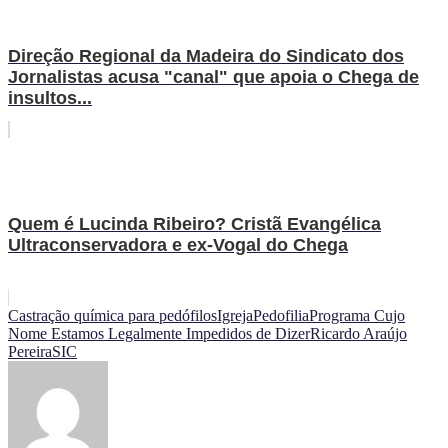
Direção Regional da Madeira do Sindicato dos
Jornalistas acusa "canal" que apoia o Chega de
insultos...
Quem é Lucinda Ribeiro? Cristã Evangélica
Ultraconservadora e ex-Vogal do Chega
Castração química para pedófilos
Igreja
Pedofilia
Programa Cujo
Nome Estamos Legalmente Impedidos de Dizer
Ricardo Araújo
Pereira
SIC