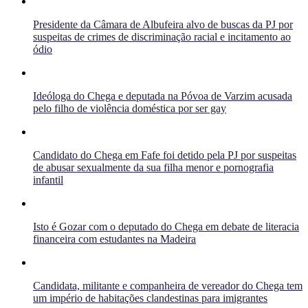
Presidente da Câmara de Albufeira alvo de buscas da PJ por
suspeitas de crimes de discriminação racial e incitamento ao
ódio
Ideóloga do Chega e deputada na Póvoa de Varzim acusada
pelo filho de violência doméstica por ser gay
Candidato do Chega em Fafe foi detido pela PJ por suspeitas
de abusar sexualmente da sua filha menor e pornografia
infantil
Isto é Gozar com o deputado do Chega em debate de literacia
financeira com estudantes na Madeira
Candidata, militante e companheira de vereador do Chega tem
um império de habitações clandestinas para imigrantes