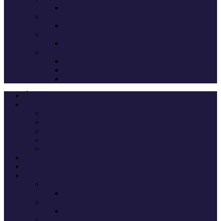
Deputados eleitos
Legislativas 2024
Candidatos do Chega
Legislativas 2022
Candidatos do Chega
Autárquicas 2021
Resultados das Eleições
Resumo dos candidatos
Vereadores eleitos
Últimas
Cheganos
Quem é Quem na Direção
André Ventura
Cheganos Oficiais
Cheganos de outros partidos
Amigos dos Cheganos
Anti Cheganos
Sondagens
Eleições
Legislativas 2025
Deputados eleitos
Legislativas 2024
Candidatos do Chega
Legislativas 2022