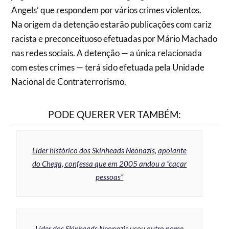
Angels’ que respondem por vários crimes violentos.
Na origem da detenção estarão publicações com cariz
racista e preconceituoso efetuadas por Mário Machado
nas redes sociais. A detenção — a única relacionada
com estes crimes — terá sido efetuada pela Unidade
Nacional de Contraterrorismo.
PODE QUERER VER TAMBÉM:
Líder histórico dos Skinheads Neonazis, apoiante
do Chega, confessa que em 2005 andou a “caçar
pessoas”
Líder dos Skinheads Neonazis usou outro nome