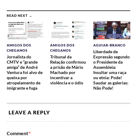
READ NEXT →
AMIGOS DOS
AMIGOS DOS
AGUIAR-BRANCO
CHEGANOS
CHEGANOS
Liberdade de
Jornalista do
Tribunal da
Expressão segundo
CMTV e “grande
Relação confirmou
o Presidente da
amiga” de André
a prisão de Mário
Assembleia:
Ventura foi alvo de
Machado por
Insultar uma raça
queixa por
incentivar a
ou etnia: Pode!
atropelamento de
violência e o ódio
Saudar as galerias:
imigrante e fuga
Não Pode!
LEAVE A REPLY
Comment
*