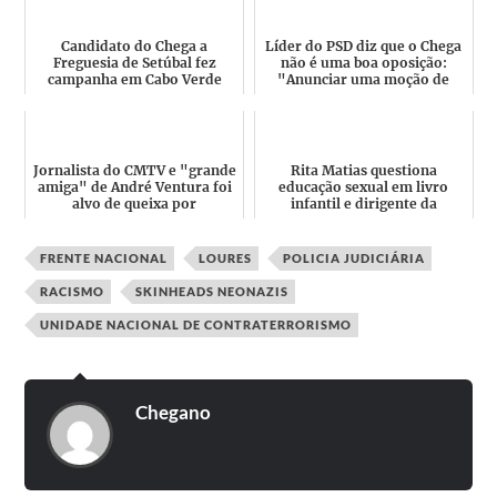
Candidato do Chega a
Líder do PSD diz que o Chega
Freguesia de Setúbal fez
não é uma boa oposição:
campanha em Cabo Verde
"Anunciar uma moção de
onde todos gostam de "André
censura com seis meses d...
Ven...
Jornalista do CMTV e "grande
Rita Matias questiona
amiga" de André Ventura foi
educação sexual em livro
alvo de queixa por
infantil e dirigente da
atropelamento de imigran...
Juventude Chega acha a
escolh...
FRENTE NACIONAL
LOURES
POLICIA JUDICIÁRIA
RACISMO
SKINHEADS NEONAZIS
UNIDADE NACIONAL DE CONTRATERRORISMO
Chegano