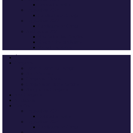
Deputados eleitos
Legislativas 2024
Candidatos do Chega
Legislativas 2022
Candidatos do Chega
Autárquicas 2021
Resultados das Eleições
Resumo dos candidatos
Vereadores eleitos
Últimas
Cheganos
Quem é Quem na Direção
André Ventura
Cheganos Oficiais
Cheganos de outros partidos
Amigos dos Cheganos
Anti Cheganos
Sondagens
Eleições
Legislativas 2025
Deputados eleitos
Legislativas 2024
Candidatos do Chega
Legislativas 2022