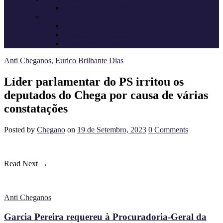
Candidatos do Chega
Autárquicas 2021
Resultados das Eleições
Resumo dos candidatos
Vereadores eleitos
Anti Cheganos
,
Eurico Brilhante Dias
Líder parlamentar do PS irritou os
deputados do Chega por causa de várias
constatações
Posted
by
Chegano
on
19 de Setembro, 2023
0
Comments
Read Next →
Anti Cheganos
Garcia Pereira requereu à Procuradoria-Geral da