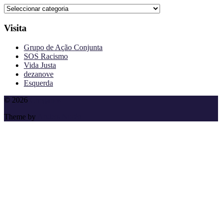
Categorias
Visita
Grupo de Ação Conjunta
SOS Racismo
Vida Justa
dezanove
Esquerda
To
© 2026
Cheganos
the
Theme by
Anders Norén
top