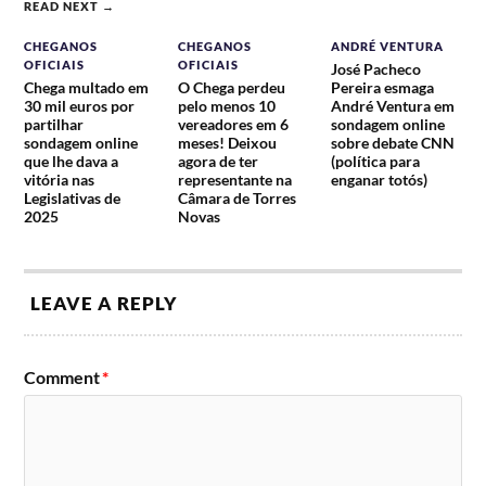
READ NEXT →
CHEGANOS
CHEGANOS
ANDRÉ VENTURA
OFICIAIS
OFICIAIS
José Pacheco
Chega multado em
O Chega perdeu
Pereira esmaga
30 mil euros por
pelo menos 10
André Ventura em
partilhar
vereadores em 6
sondagem online
sondagem online
meses! Deixou
sobre debate CNN
que lhe dava a
agora de ter
(política para
vitória nas
representante na
enganar totós)
Legislativas de
Câmara de Torres
2025
Novas
LEAVE A REPLY
Comment
*