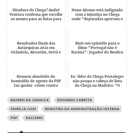
Ditadura do Chega? André
Nuno Afonso está indignado
Ventura confessa que escolhe
com a injustiça no Chega
os nomes para as listas para
onde "deputados apertam o
Delegados! "Minis...
pescoço de deputados d...
Resultados finais das
Mais um episódio para o
Autárquicas 2021 em
filme "Portugal não é
Grândola, Alcoutim, Sertã e
Racista": Jogador do Benfica
Reguengos! Chega = 0
B denuncia insultos racis...
mandatos
Homem absolvido do
Ex-líder do Chega Portalegre
homicídio de agente da PSP
não poupa o cabeça de lista
faz queixa-crime contra
do Chega na Madeira: "O
André Ventura por
mentiroso... temos ...
discriminaçã...
BAIRRO DA JAMAICA
EDUARDO CABRITA
FAMÍLIA COXI
MINISTRO DA ADMINISTRAÇÃO INTERNA
PSP
RACISMO