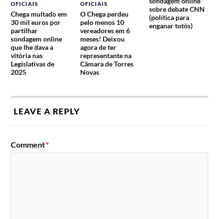
sondagem online
OFICIAIS
OFICIAIS
sobre debate CNN
Chega multado em
O Chega perdeu
(política para
30 mil euros por
pelo menos 10
enganar totós)
partilhar
vereadores em 6
sondagem online
meses! Deixou
que lhe dava a
agora de ter
vitória nas
representante na
Legislativas de
Câmara de Torres
2025
Novas
LEAVE A REPLY
Comment
*