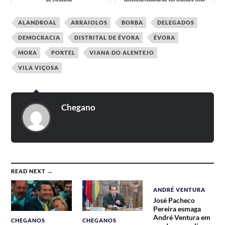
às chamas"
insultos/ameaças de página que
divulga propa...
ALANDROAL
ARRAIOLOS
BORBA
DELEGADOS
DEMOCRACIA
DISTRITAL DE ÉVORA
ÉVORA
MORA
PORTEL
VIANA DO ALENTEJO
VILA VIÇOSA
Chegano
READ NEXT →
ANDRÉ VENTURA
José Pacheco
Pereira esmaga
André Ventura em
CHEGANOS
CHEGANOS