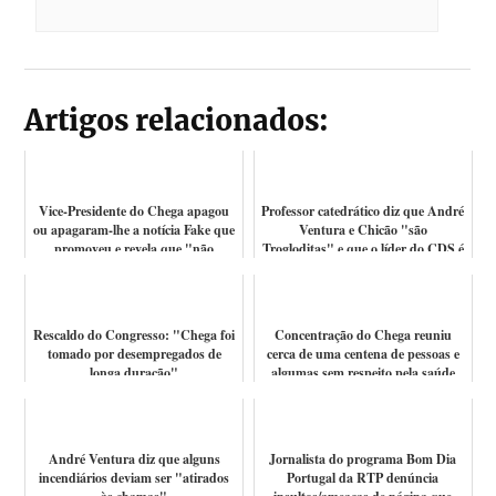
Artigos relacionados:
Vice-Presidente do Chega apagou
Professor catedrático diz que André
ou apagaram-lhe a notícia Fake que
Ventura e Chicão "são
promoveu e revela que "não
Trogloditas" e que o líder do CDS é
respei...
a vers...
Rescaldo do Congresso: "Chega foi
Concentração do Chega reuniu
tomado por desempregados de
cerca de uma centena de pessoas e
longa duração"
algumas sem respeito pela saúde
públi...
André Ventura diz que alguns
Jornalista do programa Bom Dia
incendiários deviam ser "atirados
Portugal da RTP denúncia