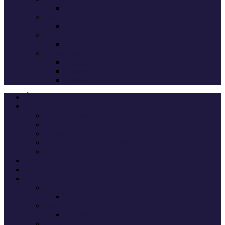
Deputados eleitos
Legislativas 2024
Candidatos do Chega
Legislativas 2022
Candidatos do Chega
Autárquicas 2021
Resultados das Eleições
Resumo dos candidatos
Vereadores eleitos
Últimas
Cheganos
Quem é Quem na Direção
André Ventura
Cheganos Oficiais
Cheganos de outros partidos
Amigos dos Cheganos
Anti Cheganos
Sondagens
Eleições
Legislativas 2025
Deputados eleitos
Legislativas 2024
Candidatos do Chega
Legislativas 2022