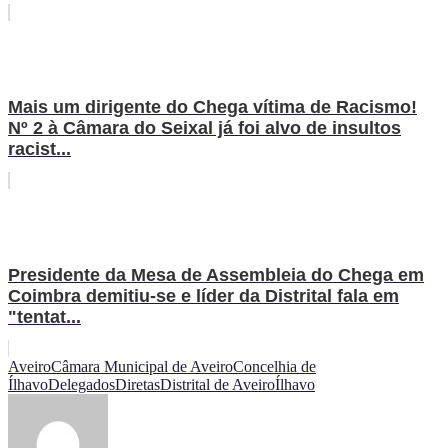
Mais um dirigente do Chega vítima de Racismo!
Nº 2 à Câmara do Seixal já foi alvo de insultos
racist...
Presidente da Mesa de Assembleia do Chega em
Coimbra demitiu-se e líder da Distrital fala em
"tentat...
Aveiro
Câmara Municipal de Aveiro
Concelhia de
Ílhavo
Delegados
Diretas
Distrital de Aveiro
Ílhavo