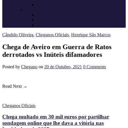
Candidatos do Chega
Autárquicas 2021
Resultados das Eleições
Resumo dos candidatos
Vereadores eleitos
Cândido Oliveira
,
Cheganos Oficiais
,
Henrique São Marcos
Chega de Aveiro em Guerra de Ratos
derrotados vs Inúteis difamadores
Posted
by
Chegano
on
20 de Outubro, 2021
0
Comments
Read Next →
Cheganos Oficiais
Chega multado em 30 mil euros por partilhar
sondagem online que lhe dava a vitória nas