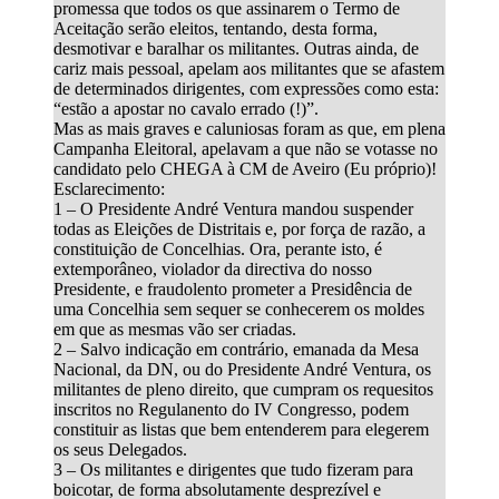
promessa que todos os que assinarem o Termo de
Aceitação serão eleitos, tentando, desta forma,
desmotivar e baralhar os militantes. Outras ainda, de
cariz mais pessoal, apelam aos militantes que se afastem
de determinados dirigentes, com expressões como esta:
“estão a apostar no cavalo errado (!)”.
Mas as mais graves e caluniosas foram as que, em plena
Campanha Eleitoral, apelavam a que não se votasse no
candidato pelo CHEGA à CM de Aveiro (Eu próprio)!
Esclarecimento:
1 – O Presidente André Ventura mandou suspender
todas as Eleições de Distritais e, por força de razão, a
constituição de Concelhias. Ora, perante isto, é
extemporâneo, violador da directiva do nosso
Presidente, e fraudolento prometer a Presidência de
uma Concelhia sem sequer se conhecerem os moldes
em que as mesmas vão ser criadas.
2 – Salvo indicação em contrário, emanada da Mesa
Nacional, da DN, ou do Presidente André Ventura, os
militantes de pleno direito, que cumpram os requesitos
inscritos no Regulanento do IV Congresso, podem
constituir as listas que bem entenderem para elegerem
os seus Delegados.
3 – Os militantes e dirigentes que tudo fizeram para
boicotar, de forma absolutamente desprezível e