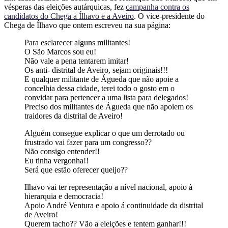
vésperas das eleições autárquicas, fez
campanha contra os
candidatos do Chega a Ílhavo e a Aveiro
. O vice-presidente do
Chega de Ílhavo que ontem escreveu na sua página:
Para esclarecer alguns militantes!
O São Marcos sou eu!
Não vale a pena tentarem imitar!
Os anti- distrital de Aveiro, sejam originais!!!
E qualquer militante de Águeda que não apoie a
concelhia dessa cidade, terei todo o gosto em o
convidar para pertencer a uma lista para delegados!
Preciso dos militantes de Águeda que não apoiem os
traidores da distrital de Aveiro!
Alguém consegue explicar o que um derrotado ou
frustrado vai fazer para um congresso??
Não consigo entender!!
Eu tinha vergonha!!
Será que estão oferecer queijo??
Ilhavo vai ter representação a nível nacional, apoio à
hierarquia e democracia!
Apoio André Ventura e apoio á continuidade da distrital
de Aveiro!
Querem tacho?? Vão a eleições e tentem ganhar!!!