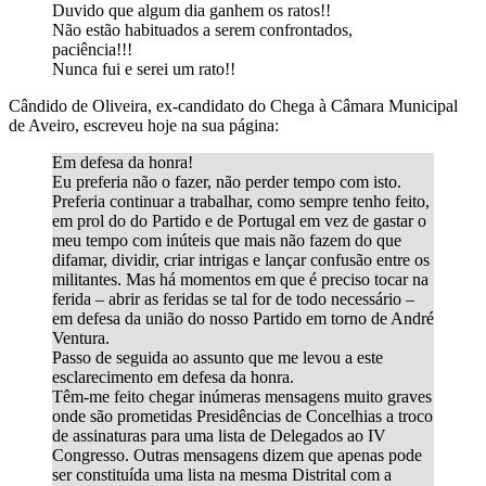
Duvido que algum dia ganhem os ratos!!
Não estão habituados a serem confrontados,
paciência!!!
Nunca fui e serei um rato!!
Cândido de Oliveira, ex-candidato do Chega à Câmara Municipal
de Aveiro, escreveu hoje na sua página:
Em defesa da honra!
Eu preferia não o fazer, não perder tempo com isto.
Preferia continuar a trabalhar, como sempre tenho feito,
em prol do do Partido e de Portugal em vez de gastar o
meu tempo com inúteis que mais não fazem do que
difamar, dividir, criar intrigas e lançar confusão entre os
militantes. Mas há momentos em que é preciso tocar na
ferida – abrir as feridas se tal for de todo necessário –
em defesa da união do nosso Partido em torno de André
Ventura.
Passo de seguida ao assunto que me levou a este
esclarecimento em defesa da honra.
Têm-me feito chegar inúmeras mensagens muito graves
onde são prometidas Presidências de Concelhias a troco
de assinaturas para uma lista de Delegados ao IV
Congresso. Outras mensagens dizem que apenas pode
ser constituída uma lista na mesma Distrital com a