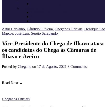
Candidatos do Chega
Autárquicas 2021
Resultados das Eleições
Resumo dos candidatos
Vereadores eleitos
Artur Carvalho
,
Cândido Oliveira
,
Cheganos Oficiais
,
Henrique São
Marcos
,
José Luís
,
Sérgio Sarabando
Vice-Presidente do Chega de Ílhavo ataca
os candidatos do Chega às Câmaras de
Ílhavo e Aveiro
Posted
by
Chegano
on
17 de Agosto, 2021
3
Comments
Read Next →
Cheganos Oficiais