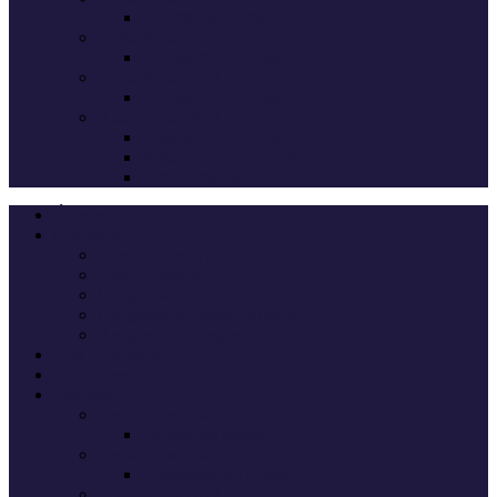
Deputados eleitos
Legislativas 2024
Candidatos do Chega
Legislativas 2022
Candidatos do Chega
Autárquicas 2021
Resultados das Eleições
Resumo dos candidatos
Vereadores eleitos
Últimas
Cheganos
Quem é Quem na Direção
André Ventura
Cheganos Oficiais
Cheganos de outros partidos
Amigos dos Cheganos
Anti Cheganos
Sondagens
Eleições
Legislativas 2025
Deputados eleitos
Legislativas 2024
Candidatos do Chega
Legislativas 2022