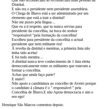
Que não reconheciam só reconheciam duas pessoas da
Distrital.
E não era o presidente nem presidente assembleia.
O Chega de Ílhavo está a ser administrado por um
elemento que está a trair a distrital!
Não me puxes pela língua…
Que eu a ti respeito, que tu nunca servias para
presidente da concelhia, na boca do senhor
“responsável “pela formação da concelhia!
Escolheu para presidente da concelhia o actual
presidente que nem militante era!
Á revelia da distrital e mentiras, a primeira lista não
tinha sido aceita!
E foi tudo mentira…
A distrital nunca teve conhecimento de 1 lista eleita
democraticamente entre os militantes que estavam a
formar a concelhia.
Achas que ainda faço parte?
E mais!!
Não apoio a candidatura ao concelho de Aveiro porque
o candidato á câmara é o ” responsável ” pela
Concelhia de Ílhavo.E não Apoia democracia e sim o
seu ego!
Henrique São Marcos comentou depois: