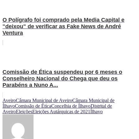
O Polígrafo foi comprado pela Media Capital e
"deixou" de verificar as Fake News de André
Ventura
Comissão de Ética suspendeu por 6 meses o
Conselheiro Nacional do Chega que deu os
Parabéns a Nuno A...
Aveiro
Câmara Municipal de Aveiro
Câmara Municipal de
Ílhavo
Comissão de Ética
Concelhia de Ílhavo
Distrital de
Aveiro
Eleições
Eleições Autárquicas de 2021
Ílhavo