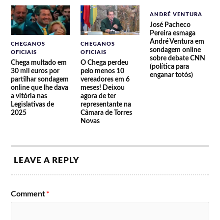
ANDRÉ VENTURA
José Pacheco
Pereira esmaga
André Ventura em
CHEGANOS
CHEGANOS
sondagem online
OFICIAIS
OFICIAIS
sobre debate CNN
Chega multado em
O Chega perdeu
(política para
30 mil euros por
pelo menos 10
enganar totós)
partilhar sondagem
vereadores em 6
online que lhe dava
meses! Deixou
a vitória nas
agora de ter
Legislativas de
representante na
2025
Câmara de Torres
Novas
LEAVE A REPLY
Comment
*