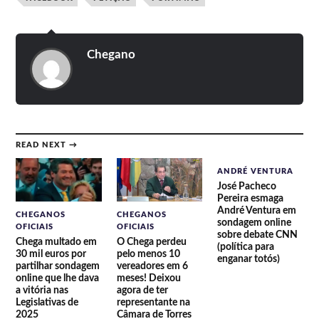
Chegano
READ NEXT →
ANDRÉ VENTURA
José Pacheco
Pereira esmaga
André Ventura em
CHEGANOS
CHEGANOS
sondagem online
OFICIAIS
OFICIAIS
sobre debate CNN
Chega multado em
O Chega perdeu
(política para
30 mil euros por
pelo menos 10
enganar totós)
partilhar sondagem
vereadores em 6
online que lhe dava
meses! Deixou
a vitória nas
agora de ter
Legislativas de
representante na
2025
Câmara de Torres