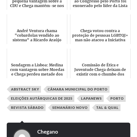
pequena vantagem sobre a
ao Congresso pelo Porto foi
CDU e Chega mantém-se nos
exonerado pelo líder da Lista
5% e sem mandatos
A
André Ventura chama
Chega votou contra a
"cobardolas vendido ao
proteção de pessoas LGBTQI+
sistema" a Ricardo Araújo
mas não atacou a Iniciativa
Pereira
por ter votado a favor
Sondagem a Lisboa: Medina
Comissão de Ética e
com vantagem sobre Moedas
Juventude Chega deixam de
e Chega perdeu metade dos
existir com o chumbo dos
votos em 4 meses
estatutos e afinal ninguém
fo...
ABSTRACT SKY
CÂMARA MUNICIPAL DO PORTO
ELEIÇÕES AUTÁRQUICAS DE 2025
LAPANEWS
PORTO
REVISTA SÁBADO
SEMANÁRIO NOVO
TAL & QUAL
Chegano