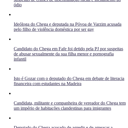
ódio
Ideóloga do Chega e deputada na Póvoa de Varzim acusada
pelo filho de violência doméstica por ser gay
Candidato do Chega em Fafe foi detido pela PJ por suspeitas
de abusar sexualmente da sua filha menor e pornografia
infantil
Isto é Gozar com o deputado do Chega em debate de literacia
financeira com estudantes na Madeira
Candidata, militante e companheira de vereador do Chega tem
um império de habitações clandestinas para imigrantes
Deputado do Chega acusado de agredir e de ameaçar a