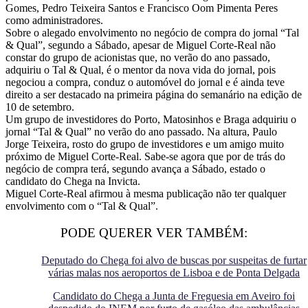
Gomes, Pedro Teixeira Santos e Francisco Oom Pimenta Peres
como administradores.
Sobre o alegado envolvimento no negócio de compra do jornal “Tal
& Qual”, segundo a Sábado, apesar de Miguel Corte-Real não
constar do grupo de acionistas que, no verão do ano passado,
adquiriu o Tal & Qual, é o mentor da nova vida do jornal, pois
negociou a compra, conduz o automóvel do jornal e é ainda teve
direito a ser destacado na primeira página do semanário na edição de
10 de setembro.
Um grupo de investidores do Porto, Matosinhos e Braga adquiriu o
jornal “Tal & Qual” no verão do ano passado. Na altura, Paulo
Jorge Teixeira, rosto do grupo de investidores e um amigo muito
próximo de Miguel Corte-Real. Sabe-se agora que por de trás do
negócio de compra terá, segundo avança a Sábado, estado o
candidato do Chega na Invicta.
Miguel Corte-Real afirmou à mesma publicação não ter qualquer
envolvimento com o “Tal & Qual”.
PODE QUERER VER TAMBÉM:
Deputado do Chega foi alvo de buscas por suspeitas de furtar
várias malas nos aeroportos de Lisboa e de Ponta Delgada
Candidato do Chega a Junta de Freguesia em Aveiro foi