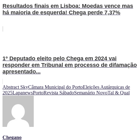
Resultados finais em Lisboa: Moedas vence mas
há maioria de esquerda! Chega perde 7,37%
1º Deputado eleito pelo Chega em 2024 vai
responder em Tribunal em processo de difamação
apresentado...
Abstract Sky
Câmara Municipal do Porto
Eleições Autárquicas de
2025
Lapanews
Porto
Revista Sábado
Semanário Novo
Tal & Qual
Chegano