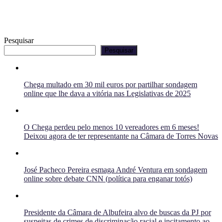
Pesquisar
Pesquisar
Chega multado em 30 mil euros por partilhar sondagem
online que lhe dava a vitória nas Legislativas de 2025
O Chega perdeu pelo menos 10 vereadores em 6 meses!
Deixou agora de ter representante na Câmara de Torres Novas
José Pacheco Pereira esmaga André Ventura em sondagem
online sobre debate CNN (política para enganar totós)
Presidente da Câmara de Albufeira alvo de buscas da PJ por
suspeitas de crimes de discriminação racial e incitamento ao