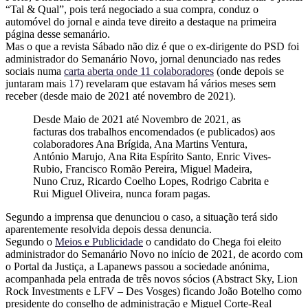
“Tal & Qual”, pois terá negociado a sua compra, conduz o
automóvel do jornal e ainda teve direito a destaque na primeira
página desse semanário.
Mas o que a revista Sábado não diz é que o ex-dirigente do PSD foi
administrador do Semanário Novo, jornal denunciado nas redes
sociais numa
carta aberta onde 11 colaboradores
(onde depois se
juntaram mais 17) revelaram que estavam há vários meses sem
receber (desde maio de 2021 até novembro de 2021).
Desde Maio de 2021 até Novembro de 2021, as
facturas dos trabalhos encomendados (e publicados) aos
colaboradores Ana Brígida, Ana Martins Ventura,
António Marujo, Ana Rita Espírito Santo, Enric Vives-
Rubio, Francisco Romão Pereira, Miguel Madeira,
Nuno Cruz, Ricardo Coelho Lopes, Rodrigo Cabrita e
Rui Miguel Oliveira, nunca foram pagas.
Segundo a imprensa que denunciou o caso, a situação terá sido
aparentemente resolvida depois dessa denuncia.
Segundo o
Meios e Publicidade
o candidato do Chega foi eleito
administrador do Semanário Novo no início de 2021, de acordo com
o Portal da Justiça, a Lapanews passou a sociedade anónima,
acompanhada pela entrada de três novos sócios (Abstract Sky, Lion
Rock Investments e LFV – Des Vosges) ficando João Botelho como
presidente do conselho de administração e Miguel Corte-Real