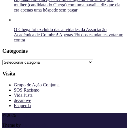
mulher (candidata do Chega) com uma navalha diz que ela
era apenas uma hóspede sem pagar
O Chega foi excluído das atividades da Associação
Académica de Coimbra! Apenas 1% dos estudantes votaram
contra
Categorias
Categorias
Visita
Grupo de Ação Conjunta
SOS Racismo
Vida Justa
dezanove
Esquerda
To
© 2026
Cheganos
the
Theme by
Anders Norén
top