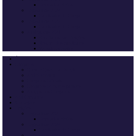
Deputados eleitos
Legislativas 2024
Candidatos do Chega
Legislativas 2022
Candidatos do Chega
Autárquicas 2021
Resultados das Eleições
Resumo dos candidatos
Vereadores eleitos
Últimas
Cheganos
Quem é Quem na Direção
André Ventura
Cheganos Oficiais
Cheganos de outros partidos
Amigos dos Cheganos
Anti Cheganos
Sondagens
Eleições
Legislativas 2025
Deputados eleitos
Legislativas 2024
Candidatos do Chega
Legislativas 2022