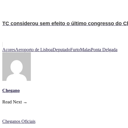
TC considerou sem efeito o último congresso do Ch
Açores
Aeroporto de Lisboa
Deputado
Furto
Malas
Ponta Delgada
Chegano
Read Next →
Cheganos Oficiais