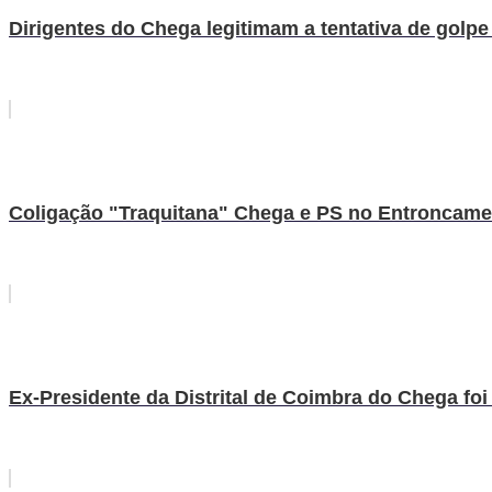
Dirigentes do Chega legitimam a tentativa de golpe
Coligação "Traquitana" Chega e PS no Entroncamen
Ex-Presidente da Distrital de Coimbra do Chega fo