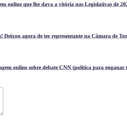
 online que lhe dava a vitória nas Legislativas de 20
! Deixou agora de ter representante na Câmara de To
gem online sobre debate CNN (política para enganar t