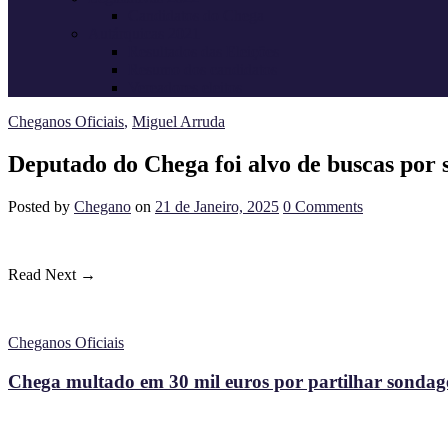
Candidatos do Chega
Autárquicas 2021
Resultados das Eleições
Resumo dos candidatos
Vereadores eleitos
Cheganos Oficiais
,
Miguel Arruda
Deputado do Chega foi alvo de buscas por s
Posted
by
Chegano
on
21 de Janeiro, 2025
0
Comments
Read Next →
Cheganos Oficiais
Chega multado em 30 mil euros por partilhar sondagem