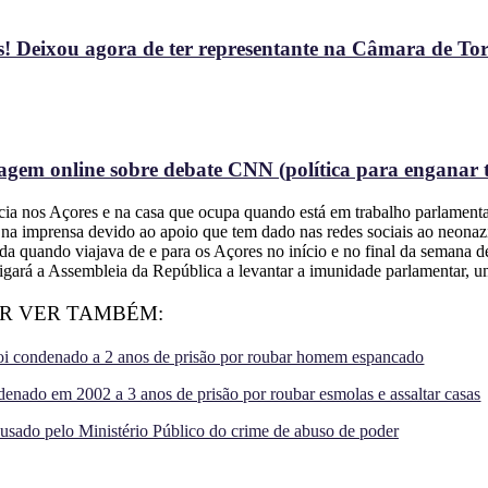
! Deixou agora de ter representante na Câmara de To
gem online sobre debate CNN (política para enganar t
ia nos Açores e na casa que ocupa quando está em trabalho parlamentar
ia na imprensa devido ao apoio que tem dado nas redes sociais ao neona
 quando viajava de e para os Açores no início e no final da semana de
rigará a Assembleia da República a levantar a imunidade parlamentar,
R VER TAMBÉM:
foi condenado a 2 anos de prisão por roubar homem espancado
enado em 2002 a 3 anos de prisão por roubar esmolas e assaltar casas
cusado pelo Ministério Público do crime de abuso de poder