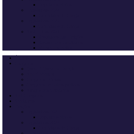
Deputados eleitos
Legislativas 2024
Candidatos do Chega
Legislativas 2022
Candidatos do Chega
Autárquicas 2021
Resultados das Eleições
Resumo dos candidatos
Vereadores eleitos
Últimas
Cheganos
Quem é Quem na Direção
André Ventura
Cheganos Oficiais
Cheganos de outros partidos
Amigos dos Cheganos
Anti Cheganos
Sondagens
Eleições
Legislativas 2025
Deputados eleitos
Legislativas 2024
Candidatos do Chega
Legislativas 2022