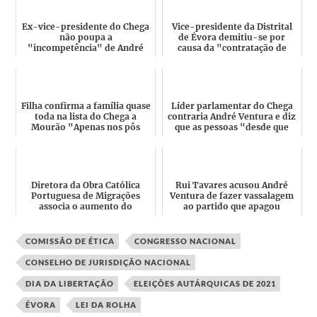
Ex-vice-presidente do Chega
Vice-presidente da Distrital
não poupa a
de Évora demitiu-se por
"incompetência" de André
causa da "contratação de
Ventura "Será que tem
uma gaja que tem uma i...
cabeça? Um lo...
Filha confirma a família quase
Líder parlamentar do Chega
toda na lista do Chega a
contraria André Ventura e diz
Mourão "Apenas nos pôs
que as pessoas "desde que
para ajudar a formar ...
nasçam em Portuga...
Diretora da Obra Católica
Rui Tavares acusou André
Portuguesa de Migrações
Ventura de fazer vassalagem
associa o aumento do
ao partido que apagou
discurso xenófobo na
Portugal do mapa: "Quem é...
política...
COMISSÃO DE ÉTICA
CONGRESSO NACIONAL
CONSELHO DE JURISDIÇÃO NACIONAL
DIA DA LIBERTAÇÃO
ELEIÇÕES AUTÁRQUICAS DE 2021
ÉVORA
LEI DA ROLHA