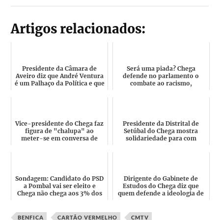
Artigos relacionados:
Presidente da Câmara de
Será uma piada? Chega
Aveiro diz que André Ventura
defende no parlamento o
é um Palhaço da Política e que
combate ao racismo,
nunca fez nada n...
xenofobia e tolerância
Vice-presidente do Chega faz
Presidente da Distrital de
figura de "chalupa" ao
Setúbal do Chega mostra
meter-se em conversa de
solidariedade para com
Ministro e ex-deputado d...
candidato à Moita "Alvo de...
Sondagem: Candidato do PSD
Dirigente do Gabinete de
a Pombal vai ser eleito e
Estudos do Chega diz que
Chega não chega aos 3% dos
quem defende a ideologia de
votos
género e comemora o Di...
BENFICA
CARTÃO VERMELHO
CMTV