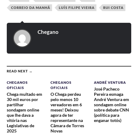
CORREIO DA MANHÃ
LUÍS FILIPE VIEIRA
RUI COSTA
Chegano
READ NEXT →
CHEGANOS
CHEGANOS
ANDRÉ VENTURA
OFICIAIS
OFICIAIS
José Pacheco
Chega multado em
O Chega perdeu
Pereira esmaga
30 mil euros por
pelo menos 10
André Ventura em
partilhar
vereadores em 6
sondagem online
sondagem online
meses! Deixou
sobre debate CNN
que lhe dava a
agora de ter
(política para
vitória nas
representante na
enganar totós)
Legislativas de
Câmara de Torres
2025
Novas