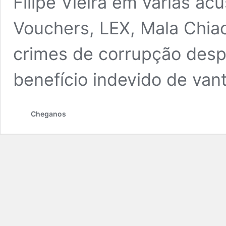
Filipe Vieira em várias ac
Vouchers, LEX, Mala Chia
crimes de corrupção despor
benefício indevido de va
Cheganos