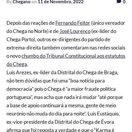
by
Chegano
on
11 de Novembro, 2022
0
Depois das reações de
Fernando Feitor
(único vereador
do Chega no Norte) e de
José Lourenço
(ex-líder do
Chega Porto), outros ex-dirigentes do partido de
extrema-direita também comentaram nas redes sociais
o novo
chumbo do Tribunal Constitucional aos estatutos
do Chega
.
Luis Arezes, ex-líder da Distrital do Chega de Braga,
não tem dúvidas que foi uma “boa notícia para
democracia” pois o Chega é “a maior fraude política
portuguesa”, mas acha que nada irá mudar “até porque
a base de apoio continuará a mesma, gente de meio
neurónio não muda do dia para noite”. Luís Eustáquio,
ex-vice-presidente da Distrital do Chega de Évora
afirma que foi reposta a verdade e que o “Karma é