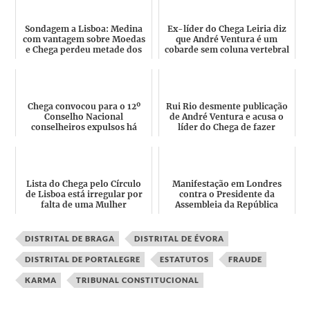
Sondagem a Lisboa: Medina
Ex-líder do Chega Leiria diz
com vantagem sobre Moedas
que André Ventura é um
e Chega perdeu metade dos
cobarde sem coluna vertebral
votos em 4 meses
capaz de apunhalar ...
Chega convocou para o 12º
Rui Rio desmente publicação
Conselho Nacional
de André Ventura e acusa o
conselheiros expulsos há
líder do Chega de fazer
mais de 1 ano e outros
política de forma ras...
suspenso...
Lista do Chega pelo Círculo
Manifestação em Londres
de Lisboa está irregular por
contra o Presidente da
falta de uma Mulher
Assembleia da República
contou apenas com o vice-
pres...
DISTRITAL DE BRAGA
DISTRITAL DE ÉVORA
DISTRITAL DE PORTALEGRE
ESTATUTOS
FRAUDE
KARMA
TRIBUNAL CONSTITUCIONAL