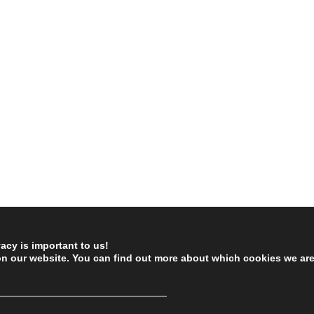
vacy is important to us!
on our website. You can find out more about which cookies we ar
────────────────────────