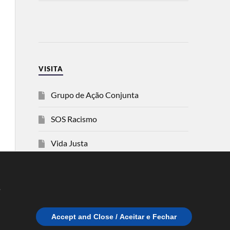
VISITA
Grupo de Ação Conjunta
SOS Racismo
Vida Justa
dezanove
e
Esquerda
Accept and Close / Aceitar e Fechar