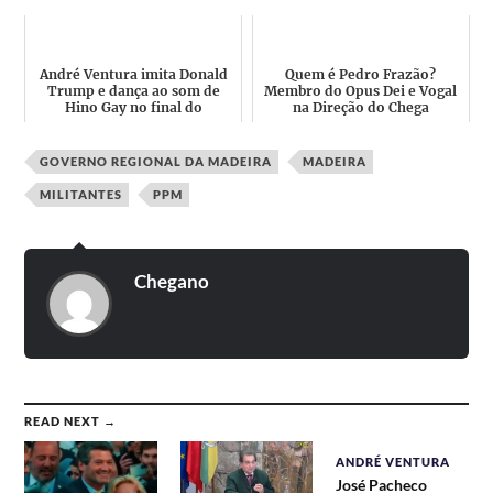
a rua à esquerda" e o Si...
euros em 2023
André Ventura imita Donald
Quem é Pedro Frazão?
Trump e dança ao som de
Membro do Opus Dei e Vogal
Hino Gay no final do
na Direção do Chega
Congresso
GOVERNO REGIONAL DA MADEIRA
MADEIRA
MILITANTES
PPM
Chegano
READ NEXT →
ANDRÉ VENTURA
José Pacheco