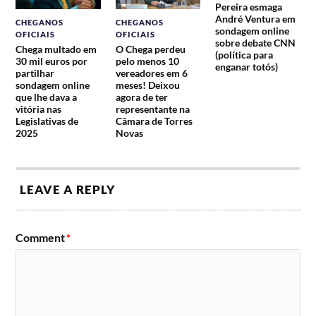
Pereira esmaga
André Ventura em
CHEGANOS
CHEGANOS
sondagem online
OFICIAIS
OFICIAIS
sobre debate CNN
Chega multado em
O Chega perdeu
(política para
30 mil euros por
pelo menos 10
enganar totós)
partilhar
vereadores em 6
sondagem online
meses! Deixou
que lhe dava a
agora de ter
vitória nas
representante na
Legislativas de
Câmara de Torres
2025
Novas
LEAVE A REPLY
Comment
*