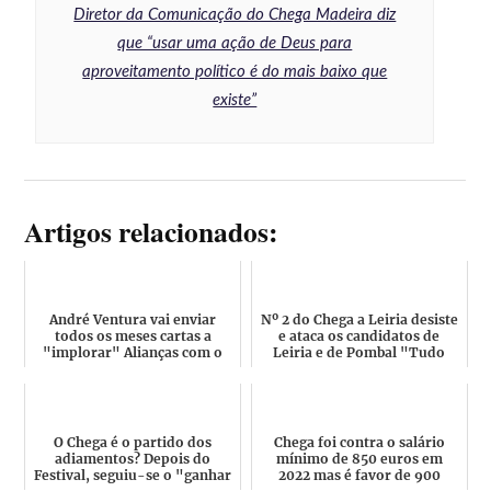
Diretor da Comunicação do Chega Madeira diz
que “usar uma ação de Deus para
aproveitamento político é do mais baixo que
existe”
Artigos relacionados:
André Ventura vai enviar
Nº 2 do Chega a Leiria desiste
todos os meses cartas a
e ataca os candidatos de
"implorar" Alianças com o
Leiria e de Pombal "Tudo
PSD?
Jogo Sujo! Com esta...
O Chega é o partido dos
Chega foi contra o salário
adiamentos? Depois do
mínimo de 850 euros em
Festival, seguiu-se o "ganhar
2022 mas é favor de 900