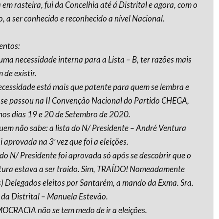
 em rasteira, fui da Concelhia até á Distrital e agora, com o
, a ser conhecido e reconhecido a nível Nacional.
entos:
 uma necessidade interna para a Lista – B, ter razões mais
de existir.
necessidade está mais que patente para quem se lembra e
 se passou na II Convenção Nacional do Partido CHEGA,
nos dias 19 e 20 de Setembro de 2020.
quem não sabe: a lista do N/ Presidente – André Ventura
 aprovada na 3′ vez que foi a eleições.
a do N/ Presidente foi aprovada só após se descobrir que o
ura estava a ser traido. Sim, TRAÍDO! Nomeadamente
s) Delegados eleitos por Santarém, a mando da Exma. Sra.
 da Distrital – Manuela Estevão.
OCRACIA não se tem medo de ir a eleições.