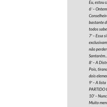
Eu, estou 
6′ – Ontem
Conselheir
bastante d
todos sabe
7′ – Essa s
exclusivam
não perder
Santarém…
8′ – A Dis
Pois, tiran
dois eleme
9′ – A lis
PARTIDO 
10′ – Nunc
Muito meno