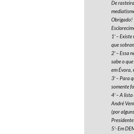
De rasteira
mediatismo
Obrigado!
Esclarecim
1′ – Existe
que sobram 
2′ – Essa 
sabe o que
em Évora, 
3′ – Para 
somente foi
4′ – A list
André Vent
(por algun
Presidente
5′- Em DEM