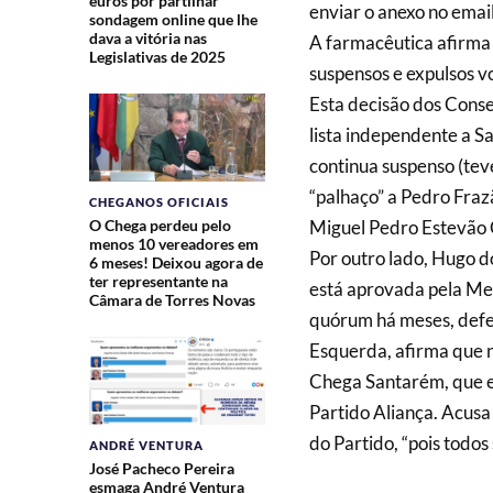
euros por partilhar
enviar o anexo no email
sondagem online que lhe
dava a vitória nas
A farmacêutica afirma q
Legislativas de 2025
suspensos e expulsos v
Esta decisão dos Consel
lista independente a S
continua suspenso (tev
“palhaço” a Pedro Fraz
CHEGANOS OFICIAIS
O Chega perdeu pelo
Miguel Pedro Estevão C
menos 10 vereadores em
Por outro lado, Hugo do
6 meses! Deixou agora de
ter representante na
está aprovada pela Mes
Câmara de Torres Novas
quórum há meses, defen
Esquerda, afirma que n
Chega Santarém, que es
Partido Aliança. Acus
do Partido, “pois todos
ANDRÉ VENTURA
José Pacheco Pereira
esmaga André Ventura