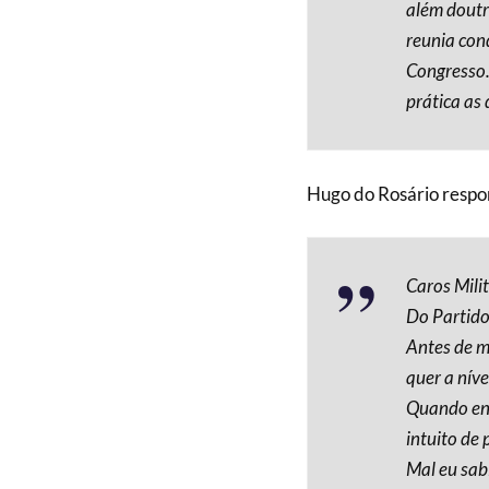
além doutr
reunia con
Congresso.
prática as 
Hugo do Rosário respo
Caros Mili
Do Partid
Antes de m
quer a níve
Quando ent
intuito de
Mal eu sab