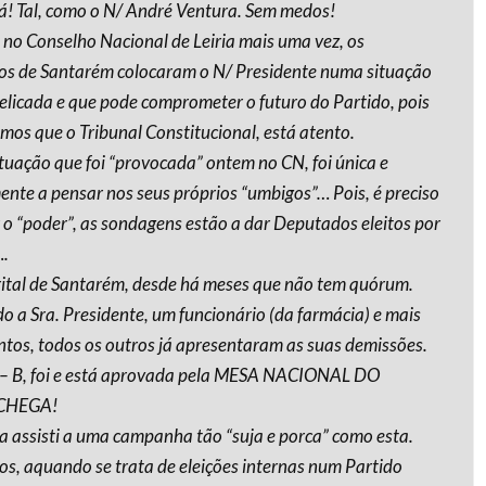
cá! Tal, como o N/ André Ventura. Sem medos!
 no Conselho Nacional de Leiria mais uma vez, os
os de Santarém colocaram o N/ Presidente numa situação
elicada e que pode comprometer o futuro do Partido, pois
mos que o Tribunal Constitucional, está atento.
ituação que foi “provocada” ontem no CN, foi única e
ente a pensar nos seus próprios “umbigos”… Pois, é preciso
 o “poder”, as sondagens estão a dar Deputados eleitos por
.
trital de Santarém, desde há meses que não tem quórum.
do a Sra. Presidente, um funcionário (da farmácia) e mais
ntos, todos os outros já apresentaram as suas demissões.
ta – B, foi e está aprovada pela MESA NACIONAL DO
CHEGA!
a assisti a uma campanha tão “suja e porca” como esta.
s, aquando se trata de eleições internas num Partido