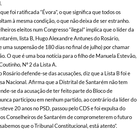
.
ue foi ratificada “Évora”, o que significa que todos os
oltam à mesma condição, o que não deixa de ser estranho.
heiros eleitos num Congresso “ilegal” implica que o líder da
antarém, lista B, Hugo Alexandre Antunes do Rosário,
e uma suspensão de 180 dias no final de julho) por chamar
ão. O que é uma boa notícia para o filho de Manuela Estevão,
outinho, Nº 2 da Lista A.
 Rosário defende-se das acusações, diz que a Lista B foi e
a Nacional. Afirma que a Distrital de Santarém não tem
de-se da acusação de ter feito parte do Bloco de
unca participou em nenhum partido, ao contrário da líder do
teve 20 anos no PSD, passou pelo CDS e foi expulsa do
a os Conselheiros de Santarém de comprometerem o futuro
 sabemos que o Tribunal Constitucional, está atento”.