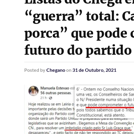
“guerra” total: 
porca” que pode
futuro do partido
Posted
by
Chegano
on
31 de Outubro, 2021