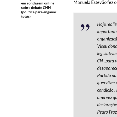
Manuela Estevão fez o
em sondagem online
sobre debate CNN
(política para enganar
totós)
Hoje reali
importante
organizaçã
Viseu dond
legislativ
CN , para r
desapareceu
Partido na
quer dizer
condição .
uma vez qu
declaraçõe
Pedro Fraz