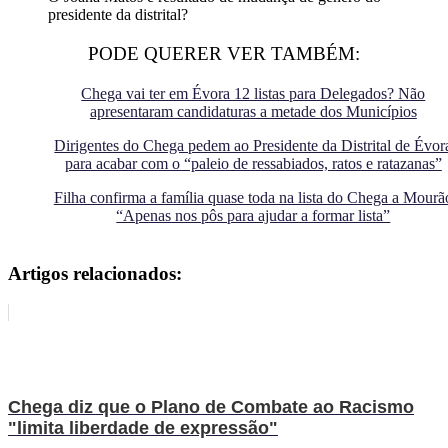
presidente da distrital?
PODE QUERER VER TAMBÉM:
Chega vai ter em Évora 12 listas para Delegados? Não
apresentaram candidaturas a metade dos Municípios
Dirigentes do Chega pedem ao Presidente da Distrital de Évor
para acabar com o “paleio de ressabiados, ratos e ratazanas”
Filha confirma a família quase toda na lista do Chega a Mourã
“Apenas nos pôs para ajudar a formar lista”
Artigos relacionados:
Chega diz que o Plano de Combate ao Racismo
"limita liberdade de expressão"