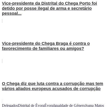
Vice-presidente da Distrital do Chega Porto foi
detido por posse ilegal de arma e secretário
pessoal...
Vice-presidente do Chega Braga é contra o
favorecimento de familiares ou amigos?
O Chega diz que luta contra a corrupção mas tem
vários aliados europeus acusados de corrupção
Delegados
Distrital de Évora
Évora
Igualdade de Género
Joana Matos