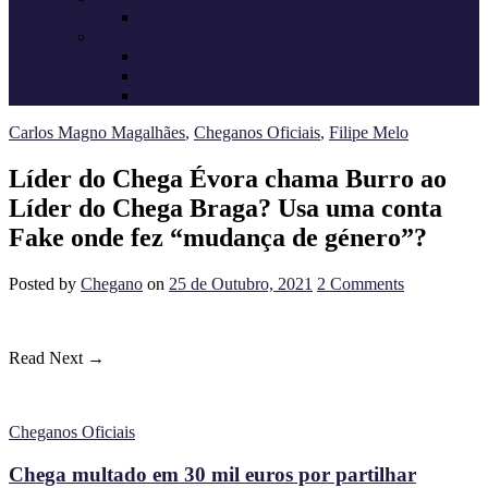
Candidatos do Chega
Autárquicas 2021
Resultados das Eleições
Resumo dos candidatos
Vereadores eleitos
Carlos Magno Magalhães
,
Cheganos Oficiais
,
Filipe Melo
Líder do Chega Évora chama Burro ao
Líder do Chega Braga? Usa uma conta
Fake onde fez “mudança de género”?
Posted
by
Chegano
on
25 de Outubro, 2021
2
Comments
Read Next →
Cheganos Oficiais
Chega multado em 30 mil euros por partilhar