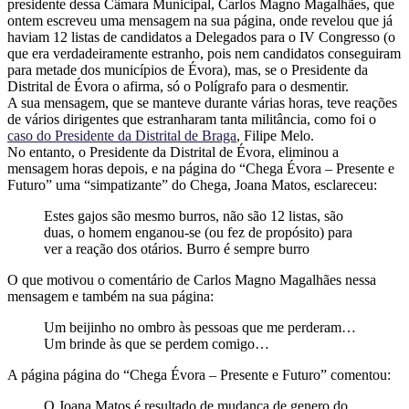
presidente dessa Câmara Municipal, Carlos Magno Magalhães, que
ontem escreveu uma mensagem na sua página, onde revelou que já
haviam 12 listas de candidatos a Delegados para o IV Congresso (o
que era verdadeiramente estranho, pois nem candidatos conseguiram
para metade dos municípios de Évora), mas, se o Presidente da
Distrital de Évora o afirma, só o Polígrafo para o desmentir.
A sua mensagem, que se manteve durante várias horas, teve reações
de vários dirigentes que estranharam tanta militância, como foi o
caso do Presidente da Distrital de Braga
, Filipe Melo.
No entanto, o Presidente da Distrital de Évora, eliminou a
mensagem horas depois, e na página do “Chega Évora – Presente e
Futuro” uma “simpatizante” do Chega, Joana Matos, esclareceu:
Estes gajos são mesmo burros, não são 12 listas, são
duas, o homem enganou-se (ou fez de propósito) para
ver a reação dos otários. Burro é sempre burro
O que motivou o comentário de Carlos Magno Magalhães nessa
mensagem e também na sua página:
Um beijinho no ombro às pessoas que me perderam…
Um brinde às que se perdem comigo…
A página página do “Chega Évora – Presente e Futuro” comentou:
O Joana Matos é resultado de mudança de genero do