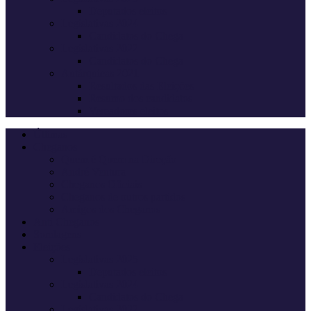
Deputados eleitos
Legislativas 2024
Candidatos do Chega
Legislativas 2022
Candidatos do Chega
Autárquicas 2021
Resultados das Eleições
Resumo dos candidatos
Vereadores eleitos
Últimas
Cheganos
Quem é Quem na Direção
André Ventura
Cheganos Oficiais
Cheganos de outros partidos
Amigos dos Cheganos
Anti Cheganos
Sondagens
Eleições
Legislativas 2025
Deputados eleitos
Legislativas 2024
Candidatos do Chega
Legislativas 2022