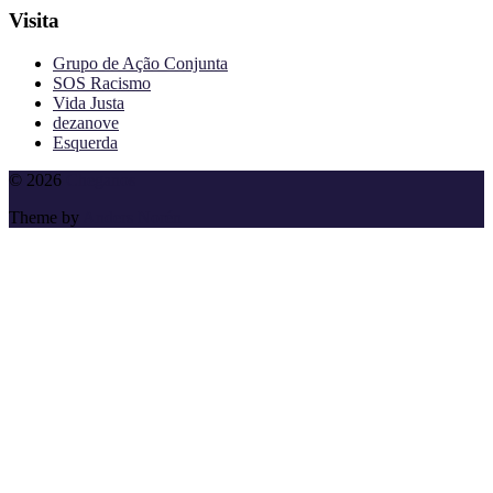
Visita
Grupo de Ação Conjunta
SOS Racismo
Vida Justa
dezanove
Esquerda
To
© 2026
Cheganos
the
Theme by
Anders Norén
top