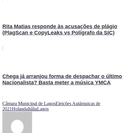
Rita Matias responde às acusações de plágio
(PlagScan e CopyLeaks vs Polígrafo da SIC)
Chega já arranjou forma de despachar o último
Nacionalista? Basta meter a música YMCA
Câmara Municipal de Lagos
Eleições Autárquicas de
2021
Holanda
Itália
Lagos