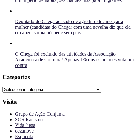
um império de habitações clandestinas para imigrantes
Deputado do Chega acusado de agredir e de ameaçar a
mulher (candidata do Chega) com uma navalha diz que ela
era apenas uma hóspede sem pagar
O Chega foi excluído das atividades da Associação
Académica de Coimbra! Apenas 1% dos estudantes votaram
contra
Categorias
Categorias
Visita
Grupo de Ação Conjunta
SOS Racismo
Vida Justa
dezanove
Esquerda