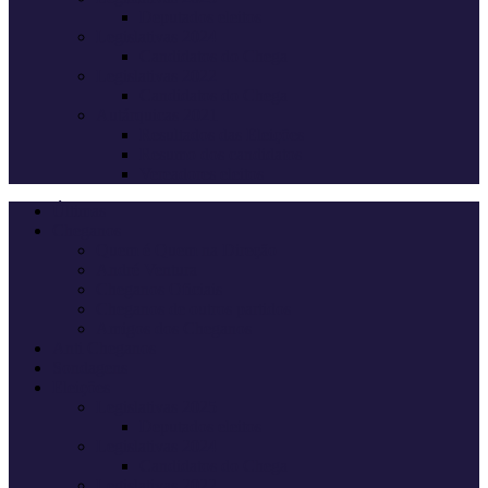
Deputados eleitos
Legislativas 2024
Candidatos do Chega
Legislativas 2022
Candidatos do Chega
Autárquicas 2021
Resultados das Eleições
Resumo dos candidatos
Vereadores eleitos
Últimas
Cheganos
Quem é Quem na Direção
André Ventura
Cheganos Oficiais
Cheganos de outros partidos
Amigos dos Cheganos
Anti Cheganos
Sondagens
Eleições
Legislativas 2025
Deputados eleitos
Legislativas 2024
Candidatos do Chega
Legislativas 2022