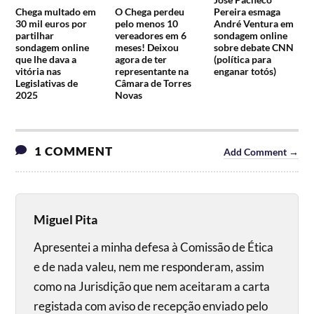
Chega multado em
O Chega perdeu
Pereira esmaga
30 mil euros por
pelo menos 10
André Ventura em
partilhar
vereadores em 6
sondagem online
sondagem online
meses! Deixou
sobre debate CNN
que lhe dava a
agora de ter
(política para
vitória nas
representante na
enganar totós)
Legislativas de
Câmara de Torres
2025
Novas
1 COMMENT
Add Comment →
Miguel Pita
Apresentei a minha defesa à Comissão de Ética
e de nada valeu, nem me responderam, assim
como na Jurisdição que nem aceitaram a carta
registada com aviso de recepção enviado pelo