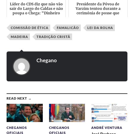
Líder do CDS diz que não vão
Presidente da Póvoa de
sair do Largo do Caldas e não
Varzim tentou durante a
poupa o Chega: "Dinheiro
cerimónia de posse que
nunca significou...
deputado eleito do Chega
renun...
COMISSÃO DE ÉTICA
FAMALICÃO
LEI DA ROLHA
MADEIRA
TRADIÇÃO CRISTÃ
Chegano
READ NEXT →
CHEGANOS
CHEGANOS
ANDRÉ VENTURA
OFICIAIS
OFICIAIS
José Pacheco