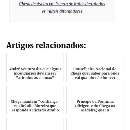
Chega de Aveiro em Guerra de Ratos derrotados
vs Inúteis difamadores
Artigos relacionados:
André Ventura diz que alguns
Conselheira Nacional do
incendiários deviam ser
Chega quer saber para onde
"atirados às chamas"
vai quando não houver
portugueses de verdade em
P...
Chega mantém "confiança"
Príncipe da Pontinha
em Bráulio Moreira que
(dirigente do Chega na
responde a Ricardo Araújo
Madeira) quer a
Pereira "Bato bem! Pergunt...
independência do Ilhéu, que
já teve penh...