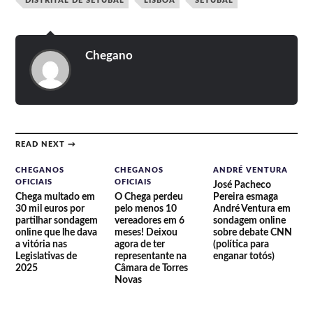
DISTRITAL DE SETÚBAL
LISBOA
SETÚBAL
Chegano
READ NEXT →
CHEGANOS
CHEGANOS
ANDRÉ VENTURA
OFICIAIS
OFICIAIS
José Pacheco
Chega multado em
O Chega perdeu
Pereira esmaga
30 mil euros por
pelo menos 10
André Ventura em
partilhar sondagem
vereadores em 6
sondagem online
online que lhe dava
meses! Deixou
sobre debate CNN
a vitória nas
agora de ter
(política para
Legislativas de
representante na
enganar totós)
2025
Câmara de Torres
Novas