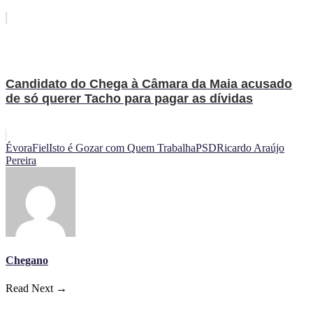
Candidato do Chega à Câmara da Maia acusado
de só querer Tacho para pagar as dívidas
Évora
Fiel
Isto é Gozar com Quem Trabalha
PSD
Ricardo Araújo
Pereira
Chegano
Read Next →