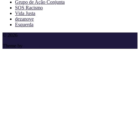
Grupo de Ação Conjunta
SOS Racismo
Vida Justa
dezanove
Esquerda
To
© 2026
Cheganos
the
Theme by
Anders Norén
top