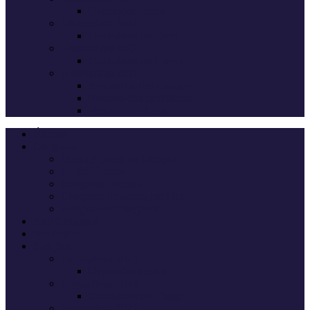
Deputados eleitos
Legislativas 2024
Candidatos do Chega
Legislativas 2022
Candidatos do Chega
Autárquicas 2021
Resultados das Eleições
Resumo dos candidatos
Vereadores eleitos
Últimas
Cheganos
Quem é Quem na Direção
André Ventura
Cheganos Oficiais
Cheganos de outros partidos
Amigos dos Cheganos
Anti Cheganos
Sondagens
Eleições
Legislativas 2025
Deputados eleitos
Legislativas 2024
Candidatos do Chega
Legislativas 2022