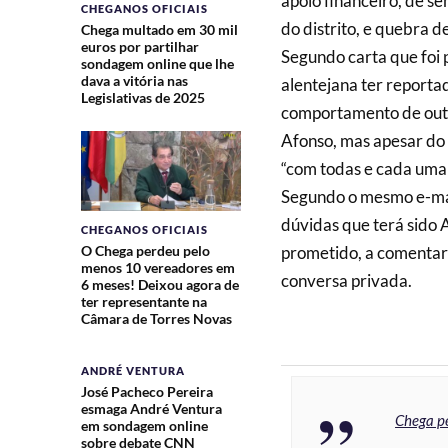
apoio financeiro, de s
CHEGANOS OFICIAIS
do distrito, e quebra 
Chega multado em 30 mil
euros por partilhar
Segundo carta que foi p
sondagem online que lhe
dava a vitória nas
alentejana ter reporta
Legislativas de 2025
comportamento de out
Afonso, mas apesar do p
“com todas e cada uma 
Segundo o mesmo e-ma
dúvidas que terá sido 
CHEGANOS OFICIAIS
O Chega perdeu pelo
prometido, a comentar
menos 10 vereadores em
conversa privada.
6 meses! Deixou agora de
ter representante na
Câmara de Torres Novas
ANDRÉ VENTURA
José Pacheco Pereira
esmaga André Ventura
Chega p
em sondagem online
sobre debate CNN