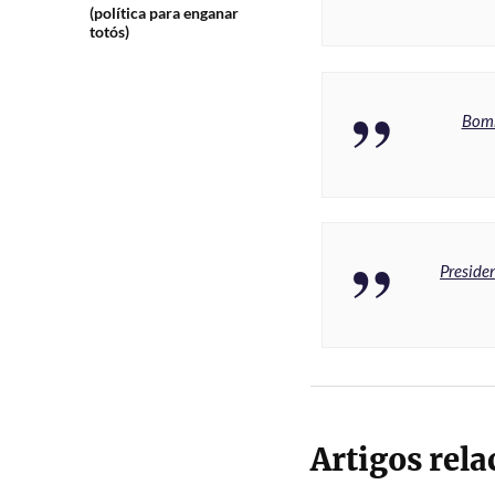
(política para enganar
totós)
Bomb
Preside
Artigos rel