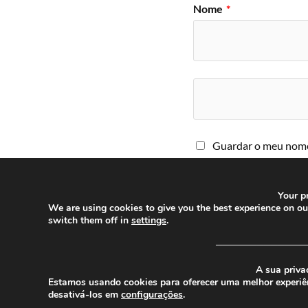
Nome
*
Guardar o meu nome,
comentar.
Your pr
We are using cookies to give you the best experience on o
switch them off in
settings
.
─────────────
A sua priva
© 2026
CHEGANOS
Estamos usando cookies para oferecer uma melhor experiê
desativá-los em
configurações
.
THEME BY
ANDERS NORÉN