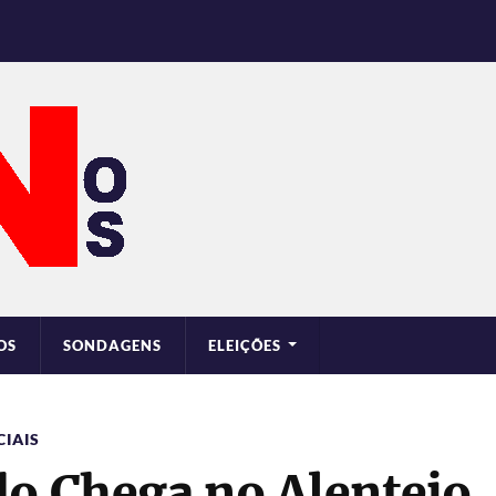
OS
SONDAGENS
ELEIÇÕES
IAIS
do Chega no Alentejo