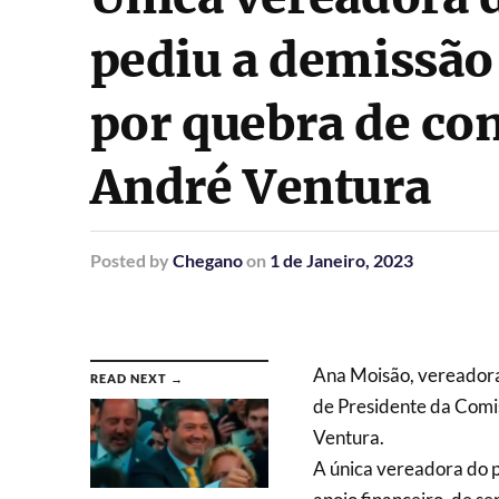
pediu a demissão 
por quebra de con
André Ventura
Posted
by
Chegano
on
1 de Janeiro, 2023
Ana Moisão, vereadora
READ NEXT →
de Presidente da Comis
Ventura.
A única vereadora do p