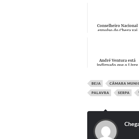
Conselheiro Nacional
expulso do Chega vai
recorrer para o Tribuna
Constitucional: "Ajudámo
criar...
André Ventura está
indignado que o Livre
permita a entrada a crian
numa festa com Drag Que
E ...
BEJA
CÂMARA MUNIC
PALAVRA
SERPA
Cheg