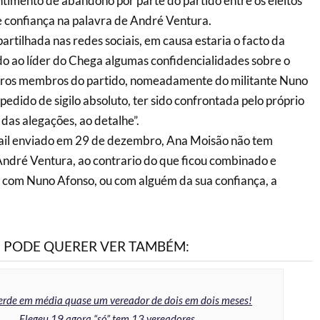
entimento de abandono por parte do partido entre os eleitos
de confiança na palavra de André Ventura.
artilhada nas redes sociais, em causa estaria o facto da
do ao líder do Chega algumas confidencialidades sobre o
ros membros do partido, nomeadamente do militante Nuno
edido de sigilo absoluto, ter sido confrontada pelo próprio
das alegações, ao detalhe”.
il enviado em 29 de dezembro, Ana Moisão não tem
André Ventura, ao contrario do que ficou combinado e
 com Nuno Afonso, ou com alguém da sua confiança, a
PODE QUERER VER TAMBÉM:
erde em média quase um vereador de dois em dois meses!
Elegeu 19 agora “só” tem 13 vereadores