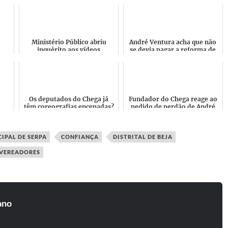
Ministério Público abriu
André Ventura acha que não
inquérito aos vídeos
se devia pagar a reforma de
l
publicados por André
530 euros a quem trabalhou
s a
Ventura contra os Ciganos
45 anos?
por inc...
Os deputados do Chega já
Fundador do Chega reage ao
têm coreografias encenadas?
pedido de perdão de André
ças
Basta seguir André Ventura!
Ventura ao Papa: "Showoff...
ens!
ele trai, manipula...
IPAL DE SERPA
CONFIANÇA
DISTRITAL DE BEJA
VEREADORES
ano