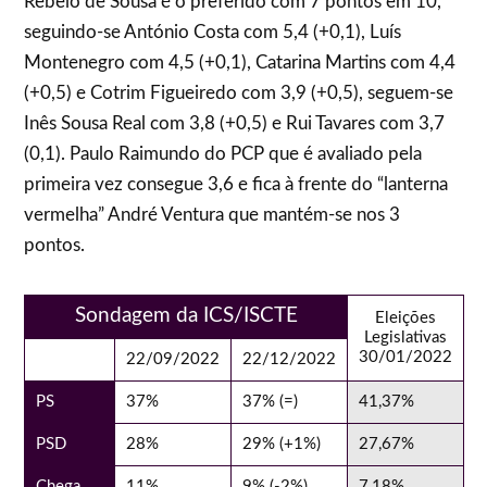
Rebelo de Sousa é o preferido com 7 pontos em 10,
seguindo-se António Costa com 5,4 (+0,1), Luís
Montenegro com 4,5 (+0,1), Catarina Martins com 4,4
(+0,5) e Cotrim Figueiredo com 3,9 (+0,5), seguem-se
Inês Sousa Real com 3,8 (+0,5) e Rui Tavares com 3,7
(0,1). Paulo Raimundo do PCP que é avaliado pela
primeira vez consegue 3,6 e fica à frente do “lanterna
vermelha” André Ventura que mantém-se nos 3
pontos.
Sondagem da ICS/ISCTE
Eleições
Legislativas
30/01/2022
22/09/2022
22/12/2022
PS
37%
37% (=)
41,37%
PSD
28%
29% (+1%)
27,67%
Chega
11%
9% (-2%)
7,18%