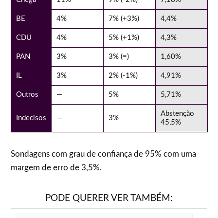
BE
4%
7% (+3%)
4,4%
CDU
4%
5% (+1%)
4,3%
PAN
3%
3% (=)
1,60%
IL
3%
2% (-1%)
4,91%
Outros
—
5%
5,71%
Abstenção
Indecisos
—
3%
45,5%
Sondagens com grau de confiança de 95% com uma
margem de erro de 3,5%.
PODE QUERER VER TAMBÉM: