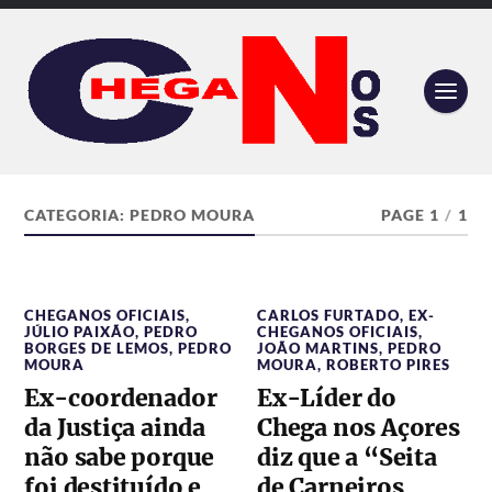
CATEGORIA:
PEDRO MOURA
PAGE 1
/
1
CHEGANOS OFICIAIS
,
CARLOS FURTADO
,
EX-
JÚLIO PAIXÃO
,
PEDRO
CHEGANOS OFICIAIS
,
BORGES DE LEMOS
,
PEDRO
JOÃO MARTINS
,
PEDRO
MOURA
MOURA
,
ROBERTO PIRES
Ex-coordenador
Ex-Líder do
da Justiça ainda
Chega nos Açores
não sabe porque
diz que a “Seita
foi destituído e
de Carneiros