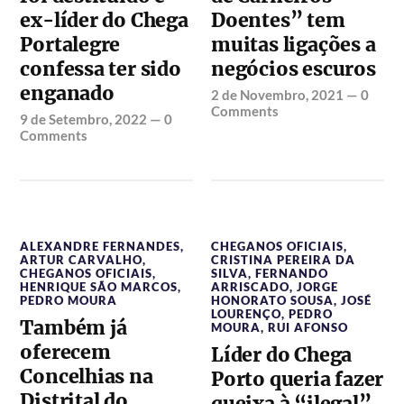
ex-líder do Chega
Doentes” tem
Portalegre
muitas ligações a
confessa ter sido
negócios escuros
enganado
2 de Novembro, 2021
—
0
Comments
9 de Setembro, 2022
—
0
Comments
ALEXANDRE FERNANDES
,
CHEGANOS OFICIAIS
,
ARTUR CARVALHO
,
CRISTINA PEREIRA DA
CHEGANOS OFICIAIS
,
SILVA
,
FERNANDO
HENRIQUE SÃO MARCOS
,
ARRISCADO
,
JORGE
PEDRO MOURA
HONORATO SOUSA
,
JOSÉ
LOURENÇO
,
PEDRO
Também já
MOURA
,
RUI AFONSO
oferecem
Líder do Chega
Concelhias na
Porto queria fazer
Distrital do
queixa à “ilegal”