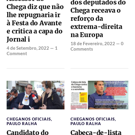
dos deputados do
Chega diz que não
Chega receava o
lhe repugnaria ir
reforço da
à Festa do Avante
extrema-direita
e critica a capa do
na Europa
Jornal i
18 de Fevereiro, 2022
—
0
4 de Setembro, 2022
—
1
Comments
Comment
CHEGANOS OFICIAIS
,
CHEGANOS OFICIAIS
,
PAULO RALHA
PAULO RALHA
Candidato do
Cabeça-de-lista