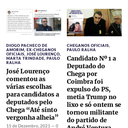
DIOGO PACHECO DE
CHEGANOS OFICIAIS
,
AMORIM
,
EX-CHEGANOS
PAULO RALHA
OFICIAIS
,
JOSÉ LOURENÇO
,
Candidato Nº 1 a
MARTA TRINDADE
,
PAULO
RALHA
Deputado do
José Lourenço
Chega por
comentou as
Coimbra foi
várias escolhas
expulso do PS,
para candidatos a
metia Trump no
deputados pelo
lixo e só ontem se
Chega “Até sinto
tornou militante
vergonha alheia”
do partido de
15 de Dezembro, 2021
—
0
André Ventura