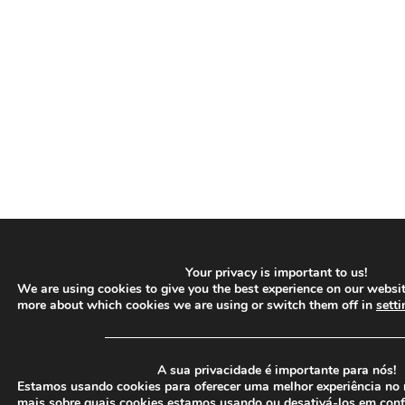
Your privacy is important to us!
We are using cookies to give you the best experience on our websit
more about which cookies we are using or switch them off in
setti
─────────────────────────────────
A sua privacidade é importante para nós!
Estamos usando cookies para oferecer uma melhor experiência no 
mais sobre quais cookies estamos usando ou desativá-los em
conf