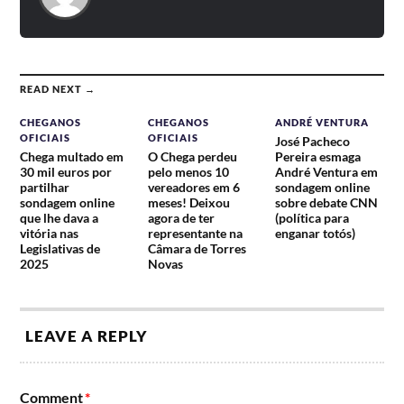
READ NEXT →
CHEGANOS
CHEGANOS
ANDRÉ VENTURA
OFICIAIS
OFICIAIS
José Pacheco
Chega multado em
O Chega perdeu
Pereira esmaga
30 mil euros por
pelo menos 10
André Ventura em
partilhar
vereadores em 6
sondagem online
sondagem online
meses! Deixou
sobre debate CNN
que lhe dava a
agora de ter
(política para
vitória nas
representante na
enganar totós)
Legislativas de
Câmara de Torres
2025
Novas
LEAVE A REPLY
Comment
*