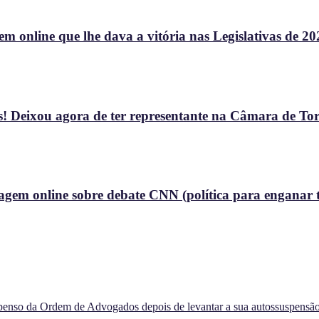
 online que lhe dava a vitória nas Legislativas de 20
! Deixou agora de ter representante na Câmara de To
gem online sobre debate CNN (política para enganar t
spenso da Ordem de Advogados depois de levantar a sua autossuspensã