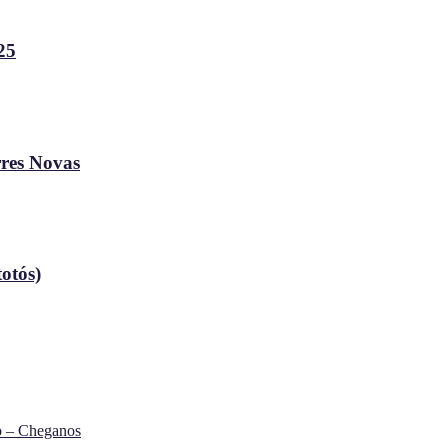
25
rres Novas
otós)
o – Cheganos