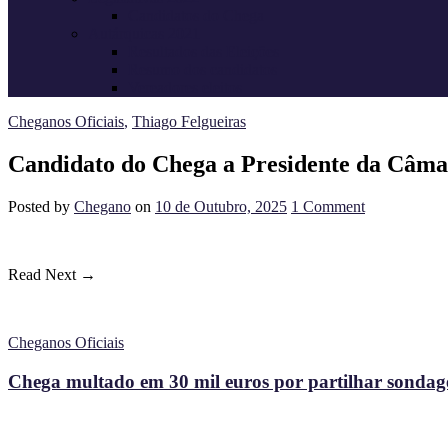
Candidatos do Chega
Autárquicas 2021
Resultados das Eleições
Resumo dos candidatos
Vereadores eleitos
Cheganos Oficiais
,
Thiago Felgueiras
Candidato do Chega a Presidente da Câmar
Posted
by
Chegano
on
10 de Outubro, 2025
1
Comment
Read Next →
Cheganos Oficiais
Chega multado em 30 mil euros por partilhar sondagem