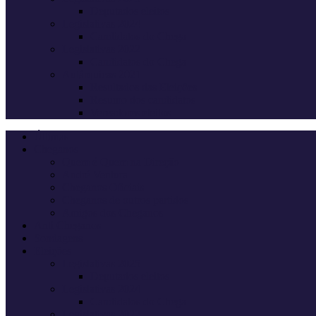
Deputados eleitos
Legislativas 2024
Candidatos do Chega
Legislativas 2022
Candidatos do Chega
Autárquicas 2021
Resultados das Eleições
Resumo dos candidatos
Vereadores eleitos
Últimas
Cheganos
Quem é Quem na Direção
André Ventura
Cheganos Oficiais
Cheganos de outros partidos
Amigos dos Cheganos
Anti Cheganos
Sondagens
Eleições
Legislativas 2025
Deputados eleitos
Legislativas 2024
Candidatos do Chega
Legislativas 2022