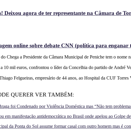
! Deixou agora de ter representante na Câmara de To
gem online sobre debate CNN (política para enganar t
 do Chega a Presidente da Câmara Municipal de Peniche tem o nome na l
a 10 mil euros, confrontou o líder da Concelhia do partido de André V
Thiago Felgueiras, empresário de 44 anos, ao Hospital da CUF Torres 
ODE QUERER VER TAMBÉM:
Braga foi Condenado por Violência Doméstica mas “Não tem problem
u em manifestação antidemocrática no Brasil onde apelou ao Golpe de
ipal da Ponta do Sol assume formar casal com outro homem mas é co