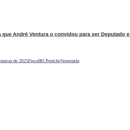
a que André Ventura o convidou para ser Deputado e.
rquicas de 2025
Fisco
IRC
Peniche
Venezuela