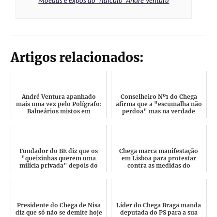
Moedas e expôs ao “ridículo” André Ventura
Artigos relacionados:
André Ventura apanhado
Conselheiro Nº1 do Chega
mais uma vez pelo Polígrafo:
afirma que a "escumalha não
Balneários mistos em
perdoa" mas na verdade
escolas? Só nas propostas d...
Olavo Bilac tem ido à TV...
Fundador do BE diz que os
Chega marca manifestação
"queixinhas querem uma
em Lisboa para protestar
milícia privada" depois do
contra as medidas do
Chega levar a polícia à ...
Governo para controlo da
pand...
Presidente do Chega de Nisa
Líder do Chega Braga manda
diz que só não se demite hoje
deputada do PS para a sua