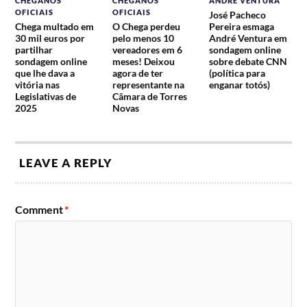
CHEGANOS
CHEGANOS
ANDRÉ VENTURA
OFICIAIS
OFICIAIS
José Pacheco
Chega multado em
O Chega perdeu
Pereira esmaga
30 mil euros por
pelo menos 10
André Ventura em
partilhar
vereadores em 6
sondagem online
sondagem online
meses! Deixou
sobre debate CNN
que lhe dava a
agora de ter
(política para
vitória nas
representante na
enganar totós)
Legislativas de
Câmara de Torres
2025
Novas
LEAVE A REPLY
Comment
*