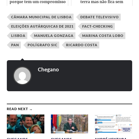
porque tem um compromisso
terra mas não fica sem
autárquico
resposta "Eu estou na mi...
CÂMARA MUNICIPAL DE LISBOA
DEBATE TELEVISIVO
ELEIÇÕES AUTÁRQUICAS DE 2021
FACT-CHECKING
LISBOA
MANUELA GONZAGA
MARINA COSTA LOBO
PAN
POLÍGRAFO SIC
RICARDO COSTA
Chegano
READ NEXT →