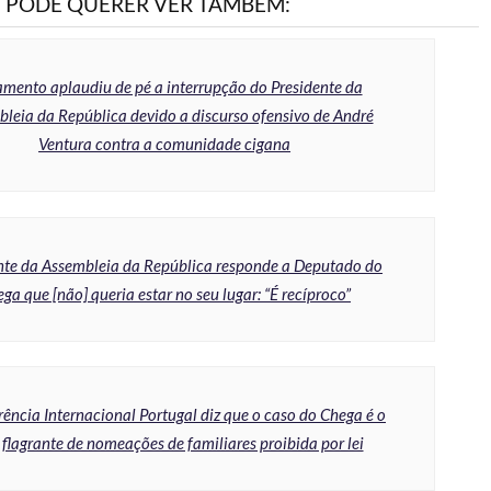
PODE QUERER VER TAMBÉM:
amento aplaudiu de pé a interrupção do Presidente da
leia da República devido a discurso ofensivo de André
Ventura contra a comunidade cigana
nte da Assembleia da República responde a Deputado do
ga que [não] queria estar no seu lugar: “É recíproco”
ência Internacional Portugal diz que o caso do Chega é o
flagrante de nomeações de familiares proibida por lei