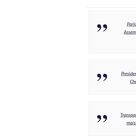
Parl
Assemb
Preside
Che
Transpar
mais 