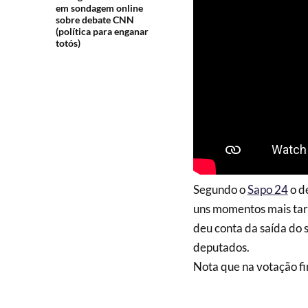
em sondagem online
sobre debate CNN
(política para enganar
totós)
Segundo o
Sapo 24
o d
uns momentos mais tard
deu conta da saída do 
deputados.
Nota que na votação fi