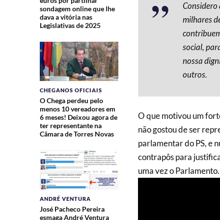
euros por partilhar
Considero 
sondagem online que lhe
dava a vitória nas
milhares d
Legislativas de 2025
contribuem
social, par
nossa dign
outros.
CHEGANOS OFICIAIS
O Chega perdeu pelo
menos 10 vereadores em
O que motivou um fort
6 meses! Deixou agora de
ter representante na
não gostou de ser repre
Câmara de Torres Novas
parlamentar do PS, e 
contrapôs para justifi
uma vez o Parlamento.
ANDRÉ VENTURA
José Pacheco Pereira
esmaga André Ventura