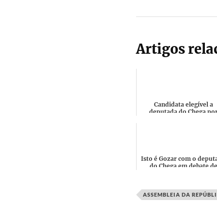
Artigos rel
Candidata elegível a
deputada do Chega po
Aveiro é casada com o lí
da distrital que foi
condenad...
Isto é Gozar com o deput
do Chega em debate d
literacia financeira co
estudantes na Madeira
ASSEMBLEIA DA REPÚBL