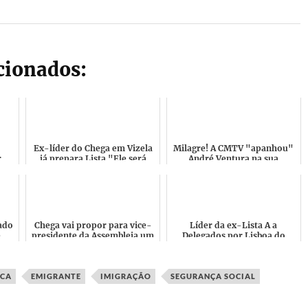
acionados:
Ex-líder do Chega em Vizela
Milagre! A CMTV "apanhou"
r
já prepara Lista "Ele será
André Ventura na sua
der
capaz de trair um país
primeira caminhada a pé até
inteiro"
Fátima acompanhado por
vá...
ado
Chega vai propor para vice-
Líder da ex-Lista A a
e
presidente da Assembleia um
Delegados por Lisboa do
m
ex-membro de Movimento
Chega pensa em recorrer aos
que operou atentados b...
Tribunais "Todo o
processo...
ICA
EMIGRANTE
IMIGRAÇÃO
SEGURANÇA SOCIAL