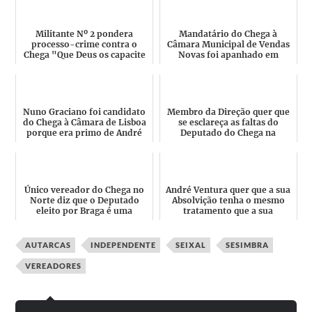
Militante Nº 2 pondera
Mandatário do Chega à
processo-crime contra o
Câmara Municipal de Vendas
Chega "Que Deus os capacite
Novas foi apanhado em
depressa ou o Grande Resp...
flagrante delito a atear fogo...
Nuno Graciano foi candidato
Membro da Direção quer que
do Chega à Câmara de Lisboa
se esclareça as faltas do
porque era primo de André
Deputado do Chega na
Ventura? "Não sou ...
Assembleia do Porto: "Arri...
Único vereador do Chega no
André Ventura quer que a sua
Norte diz que o Deputado
Absolvição tenha o mesmo
eleito por Braga é uma
tratamento que a sua
Vergonha e que André Vent...
Condenação? Falta a CNN o...
AUTARCAS
INDEPENDENTE
SEIXAL
SESIMBRA
VEREADORES