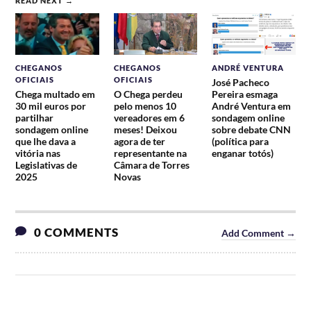
READ NEXT →
CHEGANOS
CHEGANOS
ANDRÉ VENTURA
OFICIAIS
OFICIAIS
José Pacheco
Chega multado em
O Chega perdeu
Pereira esmaga
30 mil euros por
pelo menos 10
André Ventura em
partilhar
vereadores em 6
sondagem online
sondagem online
meses! Deixou
sobre debate CNN
que lhe dava a
agora de ter
(política para
vitória nas
representante na
enganar totós)
Legislativas de
Câmara de Torres
2025
Novas
0 COMMENTS
Add Comment →