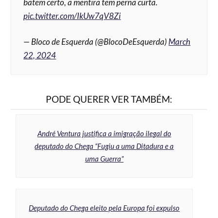
batem certo, a mentira tem perna curta.
pic.twitter.com/IkUw7qV8Zi
— Bloco de Esquerda (@BlocoDeEsquerda)
March
22, 2024
PODE QUERER VER TAMBÉM:
André Ventura justifica a imigração ilegal do
deputado do Chega “Fugiu a uma Ditadura e a
uma Guerra”
Deputado do Chega eleito pela Europa foi expulso