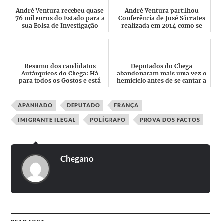
André Ventura recebeu quase
André Ventura partilhou
76 mil euros do Estado para a
Conferência de José Sócrates
sua Bolsa de Investigação
realizada em 2014 como se
fosse realizar em 202...
Resumo dos candidatos
Deputados do Chega
Autárquicos do Chega: Há
abandonaram mais uma vez o
para todos os Gostos e está
hemiciclo antes de se cantar a
cheio de Contradições
"Grândola, Vila Morena!
APANHADO
DEPUTADO
FRANÇA
IMIGRANTE ILEGAL
POLÍGRAFO
PROVA DOS FACTOS
Chegano