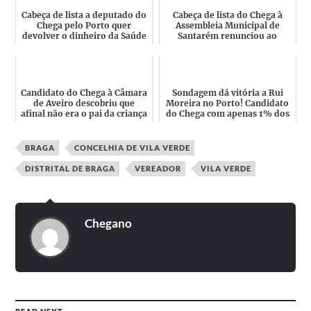
Cabeça de lista a deputado do
Cabeça de lista do Chega à
Chega pelo Porto quer
Assembleia Municipal de
devolver o dinheiro da Saúde
Santarém renunciou ao
ao povo português
mandato
Candidato do Chega à Câmara
Sondagem dá vitória a Rui
de Aveiro descobriu que
Moreira no Porto! Candidato
afinal não era o pai da criança
do Chega com apenas 1% dos
e perdeu process...
votos
BRAGA
CONCELHIA DE VILA VERDE
DISTRITAL DE BRAGA
VEREADOR
VILA VERDE
Chegano