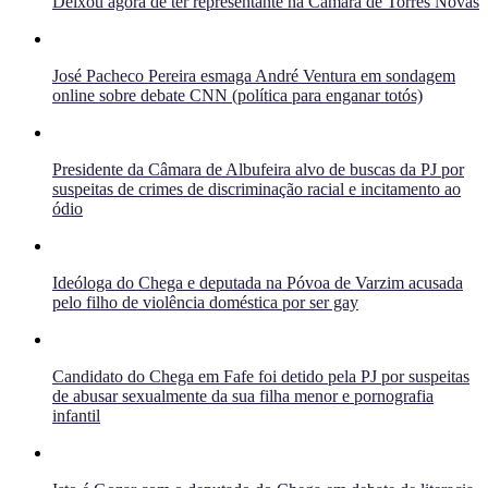
Deixou agora de ter representante na Câmara de Torres Novas
José Pacheco Pereira esmaga André Ventura em sondagem
online sobre debate CNN (política para enganar totós)
Presidente da Câmara de Albufeira alvo de buscas da PJ por
suspeitas de crimes de discriminação racial e incitamento ao
ódio
Ideóloga do Chega e deputada na Póvoa de Varzim acusada
pelo filho de violência doméstica por ser gay
Candidato do Chega em Fafe foi detido pela PJ por suspeitas
de abusar sexualmente da sua filha menor e pornografia
infantil