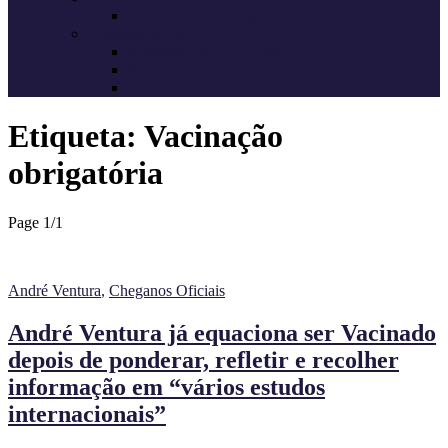
Candidatos do Chega
Autárquicas 2021
Resultados das Eleições
Resumo dos candidatos
Vereadores eleitos
Etiqueta:
Vacinação
obrigatória
Page 1
/
1
André Ventura
,
Cheganos Oficiais
André Ventura já equaciona ser Vacinado
depois de ponderar, refletir e recolher
informação em “vários estudos
internacionais”