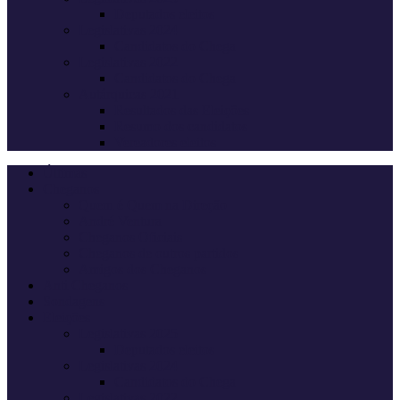
Deputados eleitos
Legislativas 2024
Candidatos do Chega
Legislativas 2022
Candidatos do Chega
Autárquicas 2021
Resultados das Eleições
Resumo dos candidatos
Vereadores eleitos
Últimas
Cheganos
Quem é Quem na Direção
André Ventura
Cheganos Oficiais
Cheganos de outros partidos
Amigos dos Cheganos
Anti Cheganos
Sondagens
Eleições
Legislativas 2025
Deputados eleitos
Legislativas 2024
Candidatos do Chega
Legislativas 2022