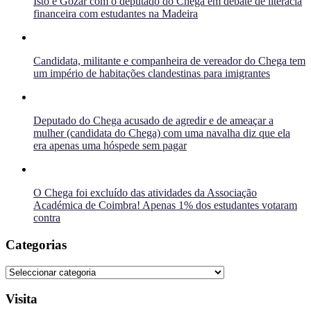
Isto é Gozar com o deputado do Chega em debate de literacia
financeira com estudantes na Madeira
Candidata, militante e companheira de vereador do Chega tem
um império de habitações clandestinas para imigrantes
Deputado do Chega acusado de agredir e de ameaçar a
mulher (candidata do Chega) com uma navalha diz que ela
era apenas uma hóspede sem pagar
O Chega foi excluído das atividades da Associação
Académica de Coimbra! Apenas 1% dos estudantes votaram
contra
Categorias
Categorias
Visita