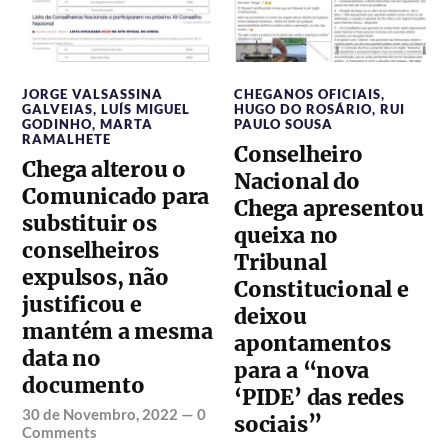
JORGE VALSASSINA
CHEGANOS OFICIAIS
,
GALVEIAS
,
LUÍS MIGUEL
HUGO DO ROSÁRIO
,
RUI
GODINHO
,
MARTA
PAULO SOUSA
RAMALHETE
Conselheiro
Chega alterou o
Nacional do
Comunicado para
Chega apresentou
substituir os
queixa no
conselheiros
Tribunal
expulsos, não
Constitucional e
justificou e
deixou
mantém a mesma
apontamentos
data no
para a “nova
documento
‘PIDE’ das redes
30 de Novembro, 2022
—
0
sociais”
Comments