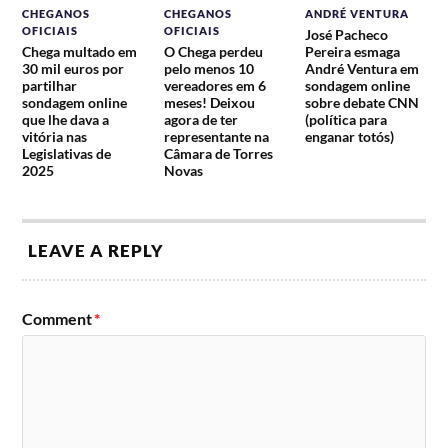
CHEGANOS
CHEGANOS
ANDRÉ VENTURA
OFICIAIS
OFICIAIS
José Pacheco
Chega multado em
O Chega perdeu
Pereira esmaga
30 mil euros por
pelo menos 10
André Ventura em
partilhar
vereadores em 6
sondagem online
sondagem online
meses! Deixou
sobre debate CNN
que lhe dava a
agora de ter
(política para
vitória nas
representante na
enganar totós)
Legislativas de
Câmara de Torres
2025
Novas
LEAVE A REPLY
Comment
*