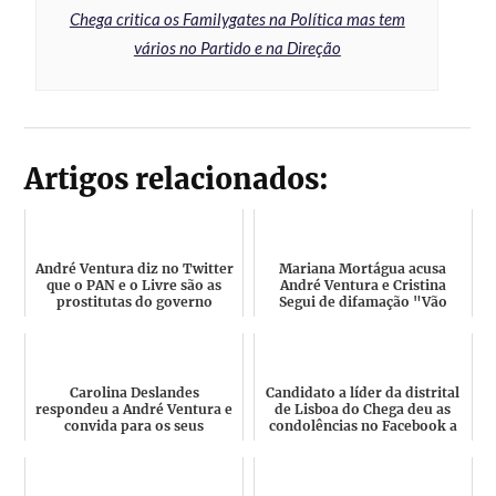
Chega critica os Familygates na Política mas tem
vários no Partido e na Direção
Artigos relacionados:
André Ventura diz no Twitter
Mariana Mortágua acusa
que o PAN e o Livre são as
André Ventura e Cristina
prostitutas do governo
Segui de difamação "Vão
socialista e é alvo d...
responder em tribunal"
Carolina Deslandes
Candidato a líder da distrital
respondeu a André Ventura e
de Lisboa do Chega deu as
convida para os seus
condolências no Facebook a
concertos todos menos os
militante faleci...
"homofó...