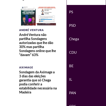
PS
PSD
ANDRÉ VENTURA
André Ventura não
Chega
partilha Sondagens
autorizadas que lhe dão
30% mas partilha
Sondagens online que lhe
CDU
“davam” 63%
BE
AXIMAGE
Sondagem da Aximage a
3 dias das eleições
IL
garantia que só Chega
podia conferir a
estabilidade necessária na
PAN
Madeira