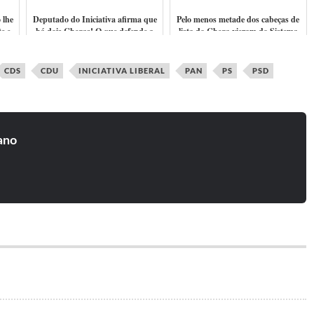
 lhe
Deputado do Iniciativa afirma que
Pelo menos metade dos cabeças de
e e
há dois Chegas! O que defende a
lista do Chega vieram do Sistema
Ucrânia e o que está ao lado do re...
CDS
CDU
INICIATIVA LIBERAL
PAN
PS
PSD
ano