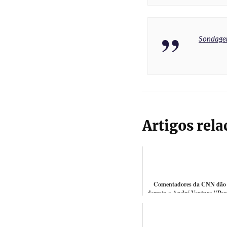
Sondagem
Artigos rel
Comentadores da CNN dão
derrota a André Ventura "Par
um miúdo. Bastante nervoso, 
deixou de...