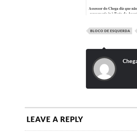
Assessor do Chega diz que não
repugnaria ir à Festa do Avant
critica a capa do Jornal i
BLOCO DE ESQUERDA
Cheg
LEAVE A REPLY