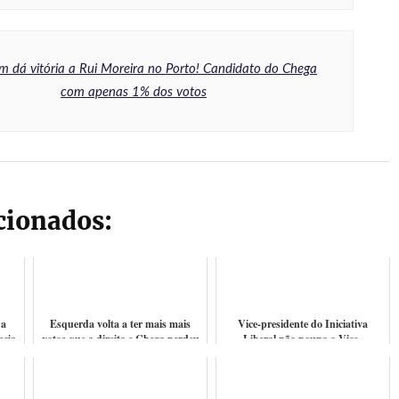
 dá vitória a Rui Moreira no Porto! Candidato do Chega
com apenas 1% dos votos
acionados:
 a
Esquerda volta a ter mais mais
Vice-presidente do Iniciativa
ecia
votos que a direita e Chega perdeu
Liberal não poupa o Vice-
não
quase 2% na sondagem do Correio
presidente do Chega
da...