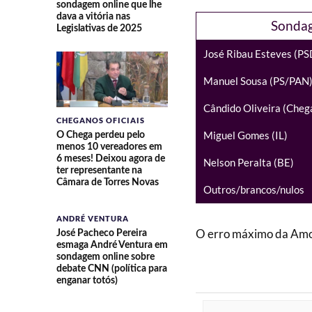
sondagem online que lhe
dava a vitória nas
Sondag
Legislativas de 2025
José Ribau Esteves (
Manuel Sousa (PS/PAN
Cândido Oliveira (Cheg
CHEGANOS OFICIAIS
Miguel Gomes (IL)
O Chega perdeu pelo
menos 10 vereadores em
6 meses! Deixou agora de
Nelson Peralta (BE)
ter representante na
Câmara de Torres Novas
Outros/brancos/nulos
ANDRÉ VENTURA
O erro máximo da Amos
José Pacheco Pereira
esmaga André Ventura em
sondagem online sobre
debate CNN (política para
enganar totós)