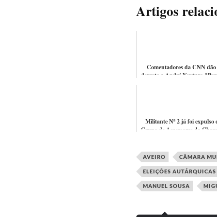
Artigos relac
Comentadores da CNN dão
derrota a André Ventura "Par
um miúdo. Bastante nervoso, 
deixou de...
Militante Nº 2 já foi expulso 
Grupo de Assessores do Cheg
WhatsApp
AVEIRO
CÂMARA MUN
ELEIÇÕES AUTÁRQUICAS 
MANUEL SOUSA
MIG