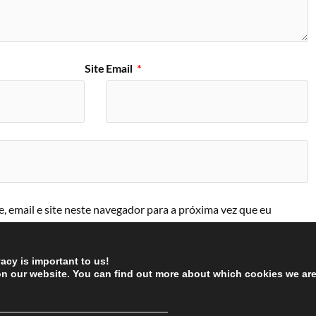
Site
Email
*
 email e site neste navegador para a próxima vez que eu
vacy is important to us!
on our website. You can find out more about which cookies we ar
────────────────────────