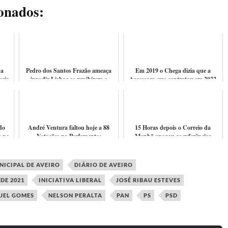
ionados:
 a
Pedro dos Santos Frazão ameaça
Em 2019 o Chega dizia que a
ecia
invadir Lisboa se proibirem a
Assessora que contratou em 2022
não
Tauromaquia
não fazia a mínima ideia do que
queira, ...
do
André Ventura faltou hoje a 88
15 Horas depois o Correio da
a no
Votações no Parlamento:
Manhã apagou as referências
Corrupção, Vistos Gold,
falsas à faca da sua notícia, que até
Enriquecimento ilícit...
para ...
ICIPAL DE AVEIRO
DIÁRIO DE AVEIRO
DE 2021
INICIATIVA LIBERAL
JOSÉ RIBAU ESTEVES
UEL GOMES
NELSON PERALTA
PAN
PS
PSD