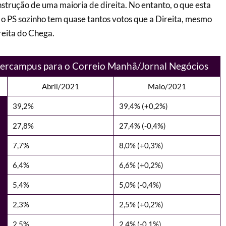
strução de uma maioria de direita. No entanto, o que esta
o PS sozinho tem quase tantos votos que a Direita, mesmo
reita do Chega.
ercampus para o Correio Manhã/Jornal Negócios
Abril/2021
Maio/2021
39,2%
39,4% (+0,2%)
27,8%
27,4% (-0,4%)
7,7%
8,0% (+0,3%)
6,4%
6,6% (+0,2%)
5,4%
5,0% (-0,4%)
2,3%
2,5% (+0,2%)
2,5%
2,4% (-0,1%)