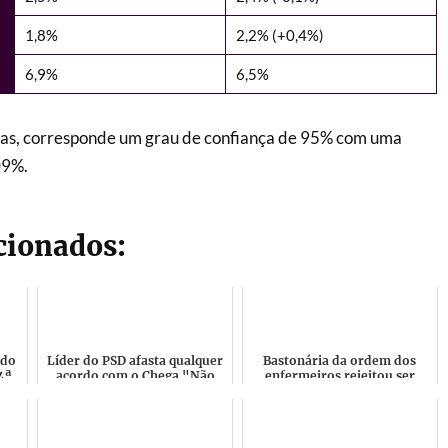
1,8%
2,2% (+0,4%)
6,9%
6,5%
tas, corresponde um grau de confiança de 95% com uma
09%.
acionados:
 do
Líder do PSD afasta qualquer
Bastonária da ordem dos
4ª
acordo com o Chega "Não
enfermeiros rejeitou ser
a
vamos ter no Governo
candidata do Chega nas
...
políticos racistas, oportu...
Eleições Europeias de 2024