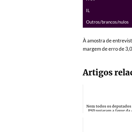
IL
Outros/brancos/nulos
À amostra de entrevis
margem de erro de 3,
Artigos rel
Nem todos os deputados
PSD votaram a favor da 
tentativa do Chega par
nomear um Vice-president