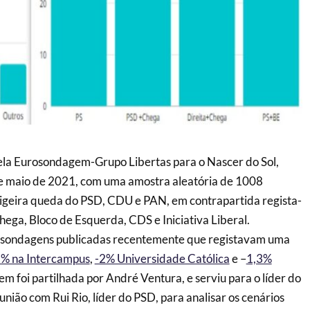
la Eurosondagem-Grupo Libertas para o Nascer do Sol,
de maio de 2021, com uma amostra aleatória de 1008
 ligeira queda do PSD, CDU e PAN, em contrapartida regista-
hega, Bloco de Esquerda, CDS e Iniciativa Liberal.
s sondagens publicadas recentemente que registavam uma
1% na Intercampus
,
-2% Universidade Católica
e –
1,3%
em foi partilhada por André Ventura, e serviu para o líder do
nião com Rui Rio, líder do PSD, para analisar os cenários