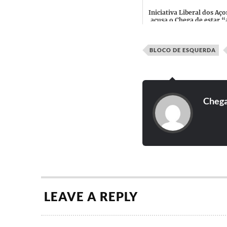
Iniciativa Liberal dos Aço
acusa o Chega de estar “
serviço de Lisboa” e de u
os Açores como...
BLOCO DE ESQUERDA
Cheg
LEAVE A REPLY