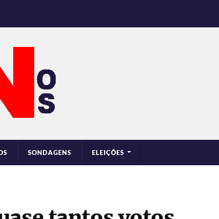
OS
SONDAGENS
ELEIÇÕES
uase tantos votos