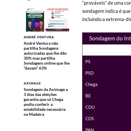
“prováveis” de uma con
sondagem indica é que 
incluindo a extrema-di
Sondagem do Int
ANDRÉ VENTURA
André Ventura não
partilha Sondagens
autorizadas que lhe dão
30% mas partilha
PS
Sondagens online que lhe
“davam” 63%
PSD
AXIMAGE
Chega
Sondagem da Aximage a
3 dias das eleições
BE
garantia que só Chega
podia conferir a
CDU
estabilidade necessária
na Madeira
CDS
PAN