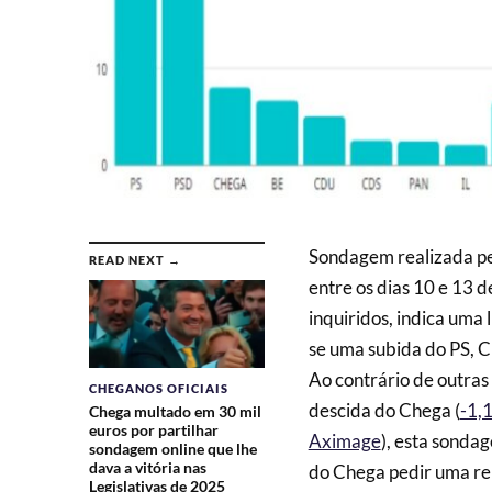
Sondagem realizada pe
READ NEXT →
entre os dias 10 e 13 
inquiridos, indica uma
se uma subida do PS, C
Ao contrário de outra
CHEGANOS OFICIAIS
descida do Chega (
-1,
Chega multado em 30 mil
euros por partilhar
Aximage
), esta sondag
sondagem online que lhe
dava a vitória nas
do Chega pedir uma reu
Legislativas de 2025