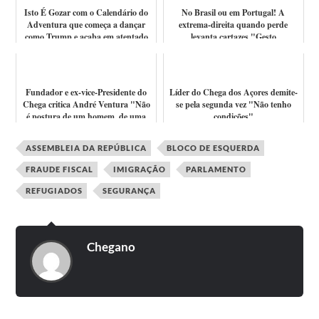
Isto É Gozar com o Calendário do
No Brasil ou em Portugal! A
Adventura que começa a dançar
extrema-direita quando perde
como Trump e acaba em atentado
levanta cartazes "Gesto
que nã...
profundamente ofens...
Fundador e ex-vice-Presidente do
Líder do Chega dos Açores demite-
Chega critica André Ventura "Não
se pela segunda vez "Não tenho
é postura de um homem, de uma
condições"
figu...
ASSEMBLEIA DA REPÚBLICA
BLOCO DE ESQUERDA
FRAUDE FISCAL
IMIGRAÇÃO
PARLAMENTO
REFUGIADOS
SEGURANÇA
Chegano