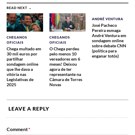
READ NEXT →
ANDRÉ VENTURA
José Pacheco
Pereira esmaga
André Ventura em
CHEGANOS
CHEGANOS
sondagem online
OFICIAIS
OFICIAIS
sobre debate CNN
Chega multado em
O Chega perdeu
(política para
30 mil euros por
pelo menos 10
enganar totós)
partilhar
vereadores em 6
sondagem online
meses! Deixou
que lhe dava a
agora de ter
vitória nas
representante na
Legislativas de
Câmara de Torres
2025
Novas
LEAVE A REPLY
Comment
*