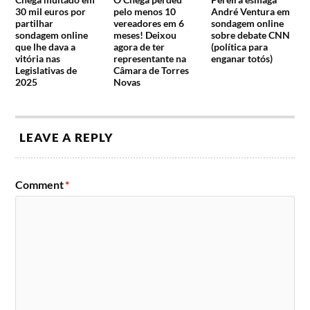
30 mil euros por
pelo menos 10
André Ventura em
partilhar
vereadores em 6
sondagem online
sondagem online
meses! Deixou
sobre debate CNN
que lhe dava a
agora de ter
(política para
vitória nas
representante na
enganar totós)
Legislativas de
Câmara de Torres
2025
Novas
LEAVE A REPLY
Comment
*