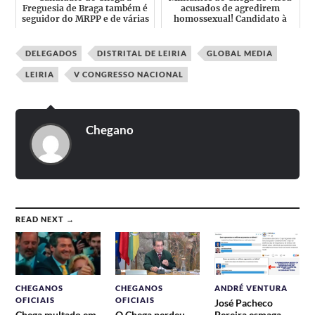
Freguesia de Braga também é
acusados de agredirem
seguidor do MRPP e de várias
homossexual! Candidato à
páginas Nacionalistas
Câmara faz comentários h...
DELEGADOS
DISTRITAL DE LEIRIA
GLOBAL MEDIA
LEIRIA
V CONGRESSO NACIONAL
Chegano
READ NEXT →
CHEGANOS
CHEGANOS
ANDRÉ VENTURA
OFICIAIS
OFICIAIS
José Pacheco
Chega multado em
O Chega perdeu
Pereira esmaga