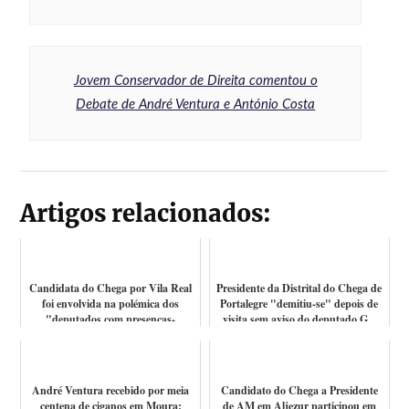
Jovem Conservador de Direita comentou o
Debate de André Ventura e António Costa
Artigos relacionados:
Candidata do Chega por Vila Real
Presidente da Distrital do Chega de
foi envolvida na polémica dos
Portalegre "demitiu-se" depois de
"deputados com presenças-
visita sem aviso do deputado G...
fantasma" e ...
André Ventura recebido por meia
Candidato do Chega a Presidente
centena de ciganos em Moura:
de AM em Aljezur participou em