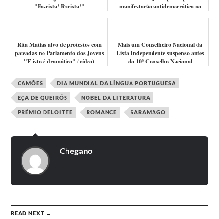
"Fascista! Racista!"
manifestação antidemocrática no
Brasi...
Rita Matias alvo de protestos com
Mais um Conselheiro Nacional da
pateadas no Parlamento dos Jovens
Lista Independente suspenso antes
"E isto é dramático" (vídeo)
do 10º Conselho Nacional
CAMÕES
DIA MUNDIAL DA LÍNGUA PORTUGUESA
EÇA DE QUEIRÓS
NOBEL DA LITERATURA
PRÉMIO DELOITTE
ROMANCE
SARAMAGO
Chegano
READ NEXT →