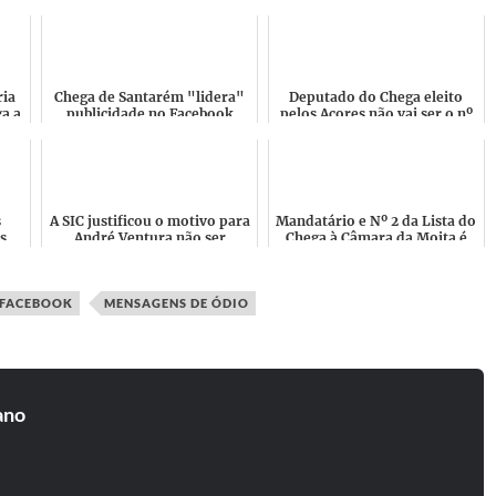
ria
Chega de Santarém "lidera"
Deputado do Chega eleito
a a
publicidade no Facebook
pelos Açores não vai ser o nº
e
proibida pela Comissão
1 nem a nº 2
..
Nacional de Eleições
s
A SIC justificou o motivo para
Mandatário e Nº 2 da Lista do
s
André Ventura não ser
Chega à Câmara da Moita é
o
convidado para o Isto é
dono de Bar Gay e fundador
á
Gozar com Quem Trabalha...
de Associação LGB...
FACEBOOK
MENSAGENS DE ÓDIO
ano