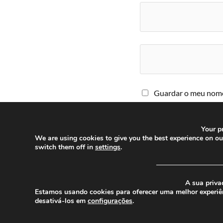
Guardar o meu nome,
comentar.
Your pr
We are using cookies to give you the best experience on o
switch them off in
settings
.
─────────────
A sua priva
Estamos usando cookies para oferecer uma melhor experiê
© 2026
CHEGANOS
desativá-los em
configurações
.
THEME BY
ANDERS NORÉN