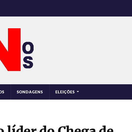
OS
SONDAGENS
ELEIÇÕES
 líder do Chega de