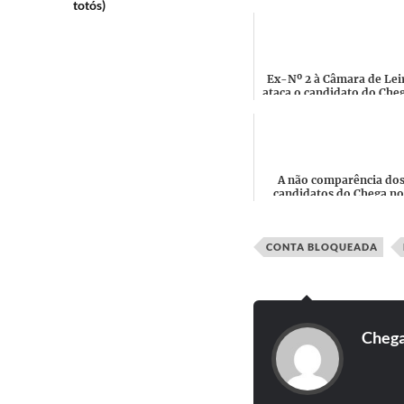
totós)
Ex-Nº 2 à Câmara de Lei
ataca o candidato do Cheg
Pombal "Vêm todos d
Lisboa e pertenciam ao .
A não comparência do
candidatos do Chega no
debates autárquicos é 
método infalível mas h
quem n...
CONTA BLOQUEADA
Cheg