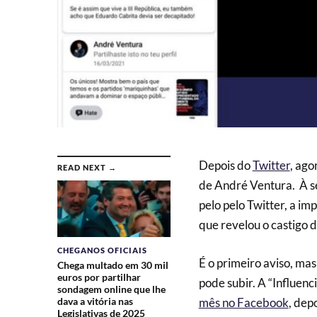
Depois do
Twitter
, ago
READ NEXT →
de André Ventura. À s
pelo pelo Twitter, a i
que revelou o castigo d
CHEGANOS OFICIAIS
É o primeiro aviso, mas
Chega multado em 30 mil
euros por partilhar
pode subir. A “Influen
sondagem online que lhe
mês no Facebook
, dep
dava a vitória nas
Legislativas de 2025