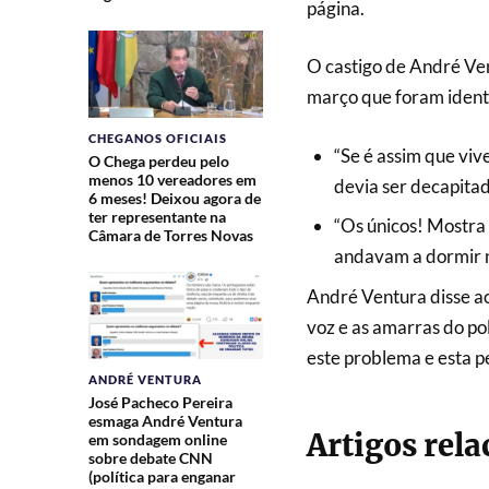
página.
O castigo de André Ve
março que foram ident
CHEGANOS OFICIAIS
“Se é assim que viv
O Chega perdeu pelo
menos 10 vereadores em
devia ser decapita
6 meses! Deixou agora de
ter representante na
“Os únicos! Mostra 
Câmara de Torres Novas
andavam a dormir 
André Ventura disse ao
voz e as amarras do po
este problema e esta pe
ANDRÉ VENTURA
José Pacheco Pereira
esmaga André Ventura
Artigos rel
em sondagem online
sobre debate CNN
(política para enganar