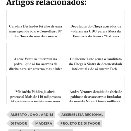
Artigos relacionados:
Carolina Deslandes foi alvo de uma
Deputados do Chega acusados de
mensagem de ódio e Conselheiro Nº
votarem na CDU para a Mesa da
1 do Chega diz que ela é pior q...
Freguesia da Amora "Extrema
Direita Mar...
André Ventura "escreveu na
Guilherme Leite acusa o candidato
pedra" que só faz acordos de
do Chega a Sintra de desonestidade
direita para ser governo mas o líder
intelectual e de só querer Tach...
do IL t...
Ministério Público já abriu
André Ventura demitiu de chefe de
processo! Mais de 110 mil pessoas
gabinete de assessores o fundador
já assinaram a petição para uma
do partido Nuno Afonso (militant...
queixa...
ALBERTO JOÃO JARDIM
ASSEMBLEIA REGIONAL
DITADOR
MADEIRA
PROJETO DE DITADOR