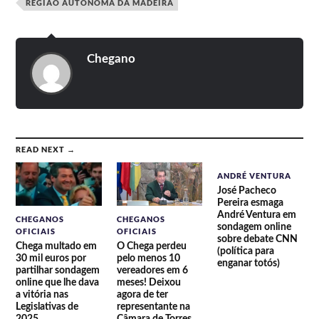
REGIÃO AUTÓNOMA DA MADEIRA
Chegano
READ NEXT →
ANDRÉ VENTURA
José Pacheco
Pereira esmaga
André Ventura em
CHEGANOS
CHEGANOS
sondagem online
OFICIAIS
OFICIAIS
sobre debate CNN
Chega multado em
O Chega perdeu
(política para
30 mil euros por
pelo menos 10
enganar totós)
partilhar sondagem
vereadores em 6
online que lhe dava
meses! Deixou
a vitória nas
agora de ter
Legislativas de
representante na
2025
Câmara de Torres