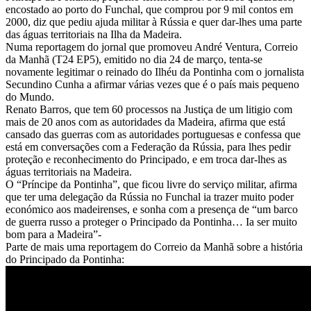
encostado ao porto do Funchal, que comprou por 9 mil contos em
2000, diz que pediu ajuda militar à Rússia e quer dar-lhes uma parte
das águas territoriais na Ilha da Madeira.
Numa reportagem do jornal que promoveu André Ventura, Correio
da Manhã (T24 EP5), emitido no dia 24 de março, tenta-se
novamente legitimar o reinado do Ilhéu da Pontinha com o jornalista
Secundino Cunha a afirmar várias vezes que é o país mais pequeno
do Mundo.
Renato Barros, que tem 60 processos na Justiça de um litigio com
mais de 20 anos com as autoridades da Madeira, afirma que está
cansado das guerras com as autoridades portuguesas e confessa que
está em conversações com a Federação da Rússia, para lhes pedir
proteção e reconhecimento do Principado, e em troca dar-lhes as
águas territoriais na Madeira.
O “Príncipe da Pontinha”, que ficou livre do serviço militar, afirma
que ter uma delegação da Rússia no Funchal ia trazer muito poder
económico aos madeirenses, e sonha com a presença de “um barco
de guerra russo a proteger o Principado da Pontinha… Ia ser muito
bom para a Madeira”-
Parte de mais uma reportagem do Correio da Manhã sobre a história
do Principado da Pontinha: