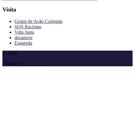
Visita
Grupo de Ação Conjunta
SOS Racismo
Vida Justa
dezanove
Esquerda
To
© 2026
Cheganos
the
Theme by
Anders Norén
top