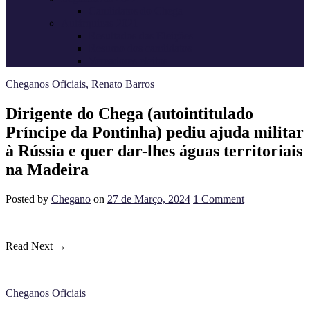
Candidatos do Chega
Autárquicas 2021
Resultados das Eleições
Resumo dos candidatos
Vereadores eleitos
Cheganos Oficiais
,
Renato Barros
Dirigente do Chega (autointitulado
Príncipe da Pontinha) pediu ajuda militar
à Rússia e quer dar-lhes águas territoriais
na Madeira
Posted
by
Chegano
on
27 de Março, 2024
1
Comment
Read Next →
Cheganos Oficiais