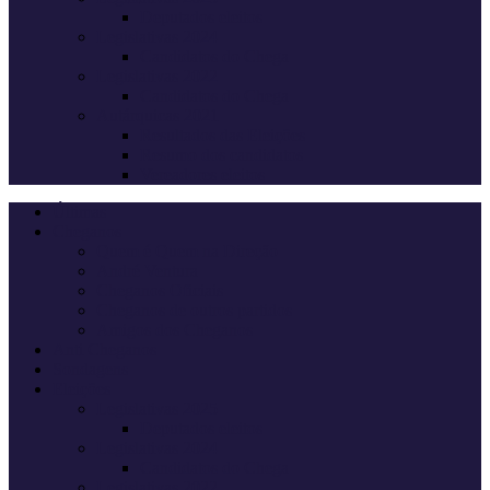
Deputados eleitos
Legislativas 2024
Candidatos do Chega
Legislativas 2022
Candidatos do Chega
Autárquicas 2021
Resultados das Eleições
Resumo dos candidatos
Vereadores eleitos
Últimas
Cheganos
Quem é Quem na Direção
André Ventura
Cheganos Oficiais
Cheganos de outros partidos
Amigos dos Cheganos
Anti Cheganos
Sondagens
Eleições
Legislativas 2025
Deputados eleitos
Legislativas 2024
Candidatos do Chega
Legislativas 2022