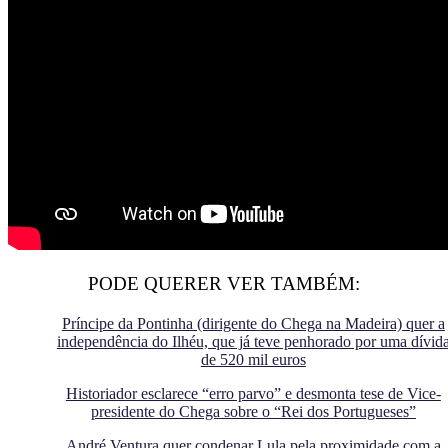
PODE QUERER VER TAMBÉM:
Príncipe da Pontinha (dirigente do Chega na Madeira) quer a
independência do Ilhéu, que já teve penhorado por uma dívid
de 520 mil euros
Historiador esclarece “erro parvo” e desmonta tese de Vice-
presidente do Chega sobre o “Rei dos Portugueses”
André Ventura quer condenar Lula pela proximidade com a