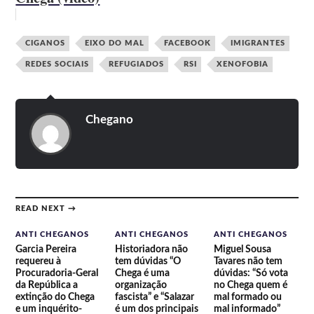
CIGANOS
EIXO DO MAL
FACEBOOK
IMIGRANTES
REDES SOCIAIS
REFUGIADOS
RSI
XENOFOBIA
Chegano
READ NEXT →
ANTI CHEGANOS
ANTI CHEGANOS
ANTI CHEGANOS
Garcia Pereira
Historiadora não
Miguel Sousa
requereu à
tem dúvidas “O
Tavares não tem
Procuradoria-Geral
Chega é uma
dúvidas: “Só vota
da República a
organização
no Chega quem é
extinção do Chega
fascista” e “Salazar
mal formado ou
e um inquérito-
é um dos principais
mal informado”