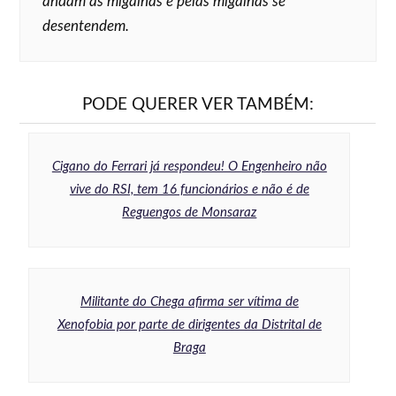
andam às migalhas e pelas migalhas se
desentendem.
PODE QUERER VER TAMBÉM:
Cigano do Ferrari já respondeu! O Engenheiro não
vive do RSI, tem 16 funcionários e não é de
Reguengos de Monsaraz
Militante do Chega afirma ser vítima de
Xenofobia por parte de dirigentes da Distrital de
Braga