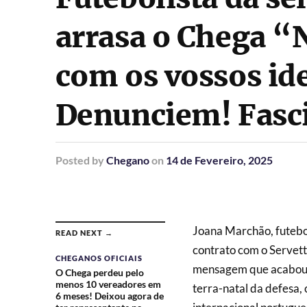
arrasa o Chega 
com os vossos id
Denunciem! Fasc
Posted
by
Chegano
on
14 de Fevereiro, 2025
Joana Marchão, futebol
READ NEXT →
contrato com o Servette
CHEGANOS OFICIAIS
mensagem que acabou p
O Chega perdeu pelo
menos 10 vereadores em
terra-natal da defesa, 
6 meses! Deixou agora de