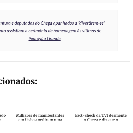
ntura e deputados do Chega apanhados a “divertirem-se”
to assistiam a cerimónia de homenagem às vítimas de
Pedrógão Grande
acionados:
nado
Milhares de manifestantes
Fact-check da TVI desmente
o
em Lisboa pediram uma
o Chega e diz que o
al e
Palestina livre e Paz no
Presidente da República não
Médio Oriente
cometeu nenhum erro em