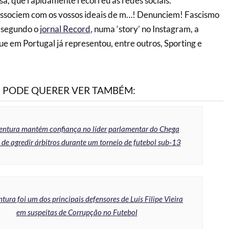
sa, que rapidamente recorreu às redes sociais.
 associem com os vossos ideais de m…! Denunciem! Fascismo
u segundo o
jornal Record
, numa ‘story’ no Instagram, a
ue em Portugal já representou, entre outros, Sporting e
PODE QUERER VER TAMBÉM:
entura mantém confiança no líder parlamentar do Chega
de agredir árbitros durante um torneio de futebol sub-13
tura foi um dos principais defensores de Luís Filipe Vieira
em suspeitas de Corrupção no Futebol