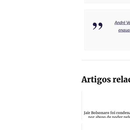
André Ve
enquan
Artigos rel
Jair Bolsonaro foi conde
por abuso de poder pel
Tribunal Superior Eleitor
ficou impedido de...