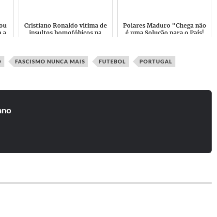
re...
ou
Cristiano Ronaldo vitima de
Poiares Maduro "Chega não
 a
insultos homofóbicos na
é uma Solução para o País!
"
Hungria! Portugal também
Pelo contrário apresenta um
vence contra a Discrimi...
risco elevado para ...
O
FASCISMO NUNCA MAIS
FUTEBOL
PORTUGAL
ano