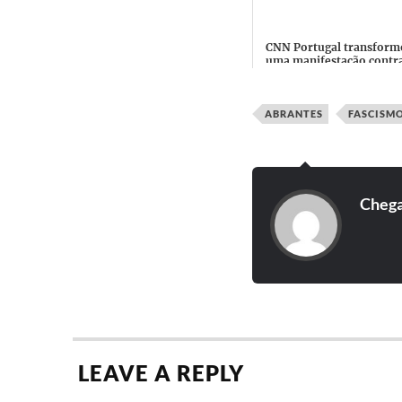
CNN Portugal transform
uma manifestação contra
"Nova Ordem Mundial
numa manifestação do
Chega: ...
ABRANTES
FASCISM
Cheg
LEAVE A REPLY