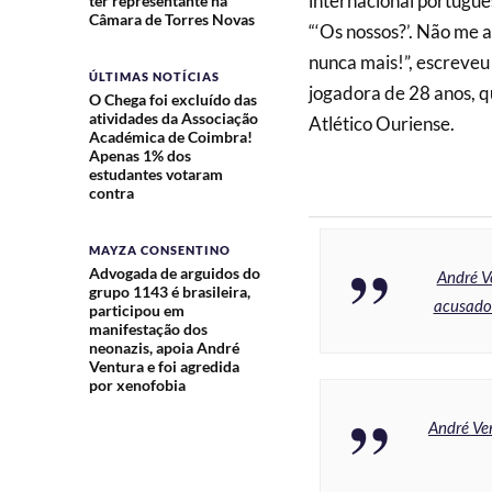
internacional portugue
ter representante na
Câmara de Torres Novas
“‘Os nossos?’. Não me
nunca mais!”, escreve
ÚLTIMAS NOTÍCIAS
jogadora de 28 anos, q
O Chega foi excluído das
atividades da Associação
Atlético Ouriense.
Académica de Coimbra!
Apenas 1% dos
estudantes votaram
contra
MAYZA CONSENTINO
Advogada de arguidos do
André V
grupo 1143 é brasileira,
acusado 
participou em
manifestação dos
neonazis, apoia André
Ventura e foi agredida
por xenofobia
André Ven